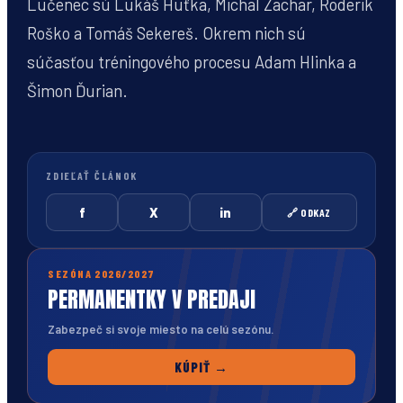
Lučenec sú Lukáš Huťka, Michal Zachar, Roderik
Roško a Tomáš Sekereš. Okrem nich sú
súčasťou tréningového procesu Adam Hlinka a
Šimon Ďurian.
ZDIEĽAŤ ČLÁNOK
f
X
in
🔗 ODKAZ
SEZÓNA 2026/2027
PERMANENTKY V PREDAJI
Zabezpeč si svoje miesto na celú sezónu.
KÚPIŤ →