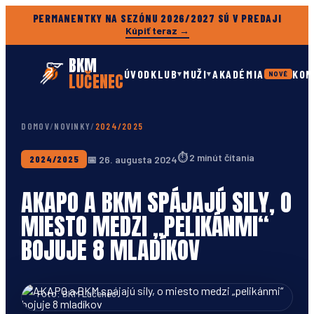
PERMANENTKY NA SEZÓNU 2026/2027 SÚ V PREDAJI
Kúpiť teraz →
BKM
ÚVOD
KLUB
MUŽI
AKADÉMIA
KON
▾
▾
LUČENEC
NOVÉ
DOMOV
/
NOVINKY
/
2024/2025
⏱
2 minút čítania
📅
26. augusta 2024
2024/2025
AKAPO A BKM SPÁJAJÚ SILY, O
MIESTO MEDZI „PELIKÁNMI“
BOJUJE 8 MLADÍKOV
Foto: BKM Lučenec