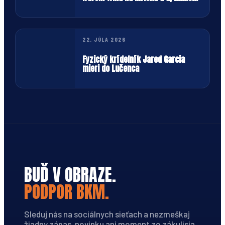
neho
22. JÚLA 2026
Fyzický krídelník Jared Garcia
mieri do Lučenca
BUĎ V OBRAZE.
PODPOR BKM.
Sleduj nás na sociálnych sieťach a nezmeškaj
žiadny zápas, novinku ani moment zo zákulisia