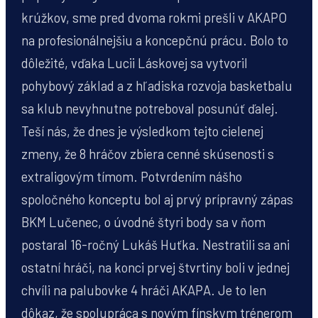
krúžkov, sme pred dvoma rokmi prešli v AKAPO
na profesionálnejšiu a koncepčnú prácu. Bolo to
dôležité, vďaka Lucii Láskovej sa vytvoril
pohybový základ a z hľadiska rozvoja basketbalu
sa klub nevyhnutne potreboval posunúť ďalej.
Teší nás, že dnes je výsledkom tejto cielenej
zmeny, že 8 hráčov zbiera cenné skúsenosti s
extraligovým tímom. Potvrdením nášho
spoločného konceptu bol aj prvý prípravný zápas
BKM Lučenec, o úvodné štyri body sa v ňom
postaral 16-ročný Lukáš Huťka. Nestratili sa ani
ostatní hráči, na konci prvej štvrtiny boli v jednej
chvíli na palubovke 4 hráči AKAPA. Je to len
dôkaz, že spolupráca s novým fínskym trénerom