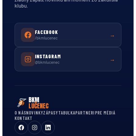
klubu.
FACEBOOK
→
/bkmlucenec
INSTAGRAM
→
@bkmlucenec
BKM
LUČENEC
O NÁS
NOVINKY
ZÁPASY
TABUĽKA
PARTNERI
PRE MÉDIÁ
KONTAKT