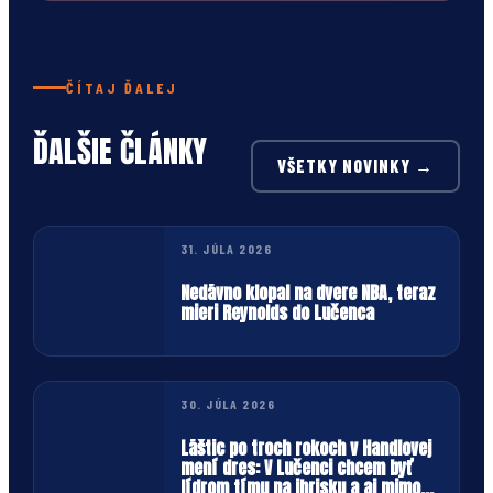
ČÍTAJ ĎALEJ
ĎALŠIE ČLÁNKY
VŠETKY NOVINKY →
31. JÚLA 2026
Nedávno klopal na dvere NBA, teraz
mieri Reynolds do Lučenca
30. JÚLA 2026
Láštic po troch rokoch v Handlovej
mení dres: V Lučenci chcem byť
lídrom tímu na ihrisku a aj mimo