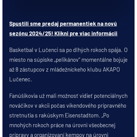
Spustili sme predaj permanentiek na novú
sezónu 2024/25! Klikni pre viac informácii
Basketbal v Lučenci sa po dlhých rokoch spája. O
miesto na súpiske „pelikánov“ momentálne bojuje
až 8 zástupcov z mládežníckeho klubu AKAPO
Lučenec.
Fanúšikovia už mali možnosť vidieť potenciálnych
nováčikov v akcii počas víkendového prípravného
stretnutia s rakúskym Eisenstadtom. „Po
mnohých rokoch práce na úrovni všeobecnej
prípravy a organizovaní kempov na úrovni