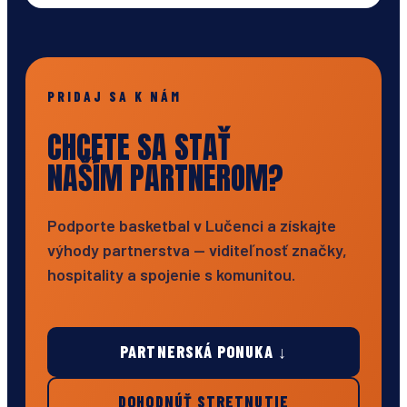
PRIDAJ SA K NÁM
CHCETE SA STAŤ
NAŠÍM PARTNEROM?
Podporte basketbal v Lučenci a získajte
výhody partnerstva — viditeľnosť značky,
hospitality a spojenie s komunitou.
PARTNERSKÁ PONUKA ↓
DOHODNÚŤ STRETNUTIE