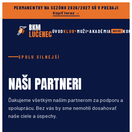
PERMANENTKY NA SEZÓNU 2026/2027 SÚ V PREDAJI
Kúpiť teraz →
BKM
ÚVOD
KLUB
MUŽI
AKADÉMIA
KON
▾
▾
LUČENEC
NOVÉ
SPOLU SILNEJŠÍ
NAŠI PARTNERI
Ďakujeme všetkým našim partnerom za podporu a
spoluprácu. Bez vás by sme nemohli dosahovať
naše ciele a úspechy.