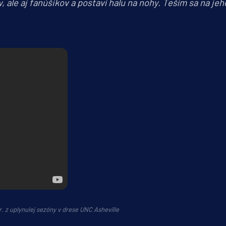
 ale aj fanúšikov a postaví halu na nohy. Teším sa na jeh
. z uplynulej sezóny v drese UNC Asheville