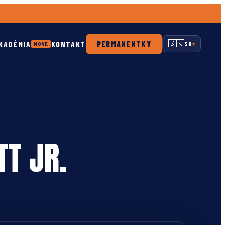
KADÉMIA
KONTAKT
PERMANENTKY
🇸🇰
SK
NOVÉ
▾
T JR.