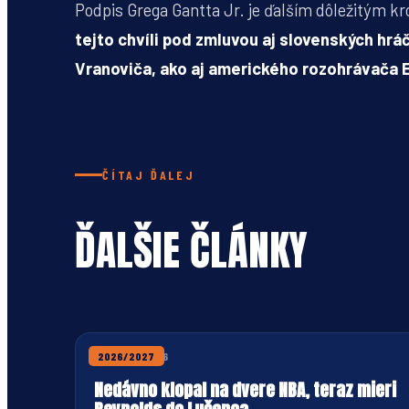
Podpis Grega Gantta Jr. je ďalším dôležitým k
tejto chvíli pod zmluvou aj slovenských hrá
Vranoviča, ako aj amerického rozohrávača 
ČÍTAJ ĎALEJ
ĎALŠIE ČLÁNKY
31. JÚLA 2026
2026/2027
Nedávno klopal na dvere NBA, teraz mieri