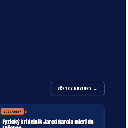
VŠETKY NOVINKY →
22. JÚLA 2026
2026/2027
Fyzický krídelník Jared Garcia mieri do