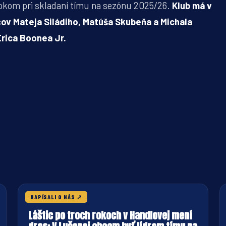
rokom pri skladaní tímu na sezónu 2025/26.
Klub má v
čov Mateja Siládiho, Matúša Skubeňa a Michala
Erica Boonea Jr.
30. JÚLA 2026
NAPÍSALI O NÁS
↗
Láštic po troch rokoch v Handlovej mení