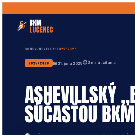
BKM
LUČENEC
DOMOV
/
NOVINKY
/
2025/2026
⏱
3 minút čítania
📅
21. júna 2025
2025/2026
ASHEVILLSKÝ „
SÚČASŤOU BKM
Greg Gantt Jr. v drese UNC Asheville. Foto: uncabulldogs.