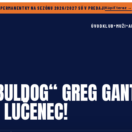
Kúpiť teraz →
PERMANENTKY NA SEZÓNU 2026/2027 SÚ V PREDAJI
ÚVOD
KLUB
MUŽI
A
▾
▾
BULDOG“ GREG GANT
 LUČENEC!
com