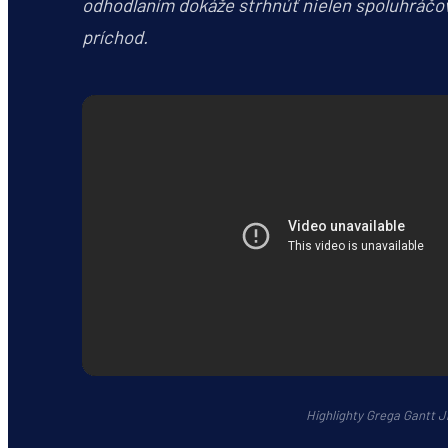
odhodlaním dokáže strhnúť nielen spoluhráčov,
príchod.
Highlighty Grega Gantt Jr