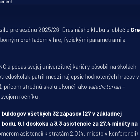
ilu pre sezónu 2025/26. Dres nášho klubu si oblečie
Gr
borným prehľadom v hre, fyzickými parametrami a
NC a počas svojej univerzitnej kariéry pôsobil na školách
stredoškolák patril medzi najlepšie hodnotených hráčov v
s), pričom strednú školu ukončil ako
valedictorian
–
 svojom ročníku.
h buldogov všetkých 32 zápasov (27 v základnej
bodu, 6,1 doskoku a 3,3 asistencie za 27,4 minúty na
erom asistencií k stratám 2,0 (4. miesto v konferencii)