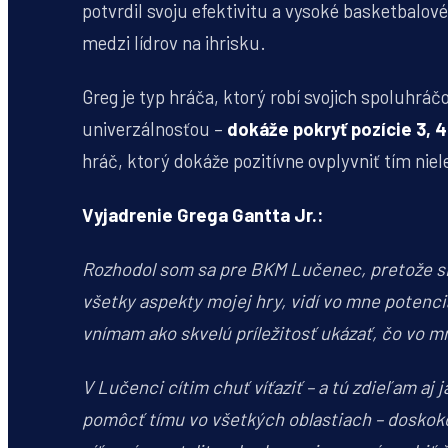
potvrdil svoju efektivitu a vysoké basketbalové
medzi lídrov na ihrisku.
Greg je typ hráča, ktorý robí svojich spoluhráč
univerzálnosťou –
dokáže pokryť pozície 3, 4 
hráč, ktorý dokáže pozitívne ovplyvniť tím nie
Vyjadrenie Grega Gantta Jr.:
Rozhodol som sa pre BKM Lučenec, pretože si v
všetky aspekty mojej hry, vidí vo mne potenci
vnímam ako skvelú príležitosť ukázať, čo vo mn
V Lučenci cítim chuť víťaziť – a tú zdieľam aj
pomôcť tímu vo všetkých oblastiach – doskoko