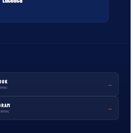
Lučenca
OOK
→
enec
GRAM
→
cenec