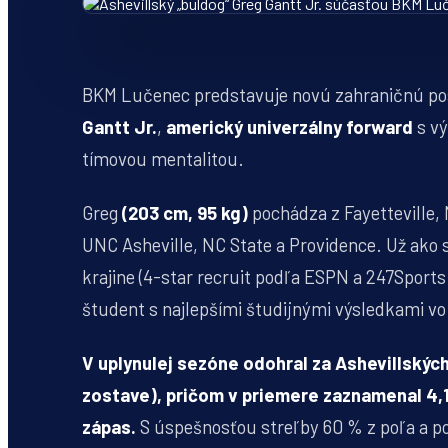
BKM Lučenec predstavuje novú zahraničnú pos
Gantt Jr.
,
americký univerzálny forward
s vý
tímovou mentalitou.
Greg
(203 cm, 95 kg)
pochádza z Fayetteville, 
UNC Asheville, NC State a Providence. Už ako 
krajine (4-star recruit podľa ESPN a 247Sport
študent s najlepšími študijnými výsledkami vo
V uplynulej sezóne odohral za Ashevillskýc
zostave), pričom v priemere zaznamenal 4,1 
zápas.
S úspešnosťou streľby 60 % z poľa a pom