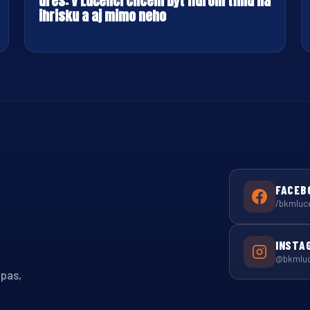
dres: V Lučenci chcem byť lídrom tímu na
ihrisku a aj mimo neho
FACEB
/bkmluc
INSTA
@bkmlu
ápas,