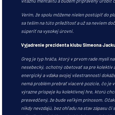
víťaznú mentalitu a budem pripravený urobiť 
Verím, že spolu môžeme nielen postúpiť do play
sa teším na túto príležitosť a už sa neviem d
súperiť na vysokej úrovni.
Vyjadrenie prezidenta klubu Simeona Jacku
Greg je typ hráča, ktorý v prvom rade myslí n
nesebecký, ochotný obetovať sa pre kolektív a
energický a vďaka svojej všestrannosti dokáže
nemá problém prebrať viaceré pozície, čo je v
výrazne prispeje ku kolektívnej hre, ktorú 
presvedčený, že bude veľkým prínosom. Očaká
nikdy nevzdajú, bez ohľadu na stav zápasu či s