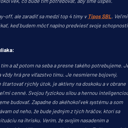
čokoľvek, čo bude tím potrebovať, aby sme uspeli.
-off, ale zaradiť sa medzi top 4 tímy v
Tipos SBL
. Veľmi
očkať, keď budem môcť naplno predviesť svoje schopnosti
liaka:
a tím a až potom na seba a presne takého potrebujeme. J
 vždy hrá pre víťazstvo tímu. Je nesmierne bojovný,
 štartovať rýchly útok, je aktívny na doskoku a v obrane
eľmi cenné. Svojou fyzickou silou a hernou inteligencio
chceme budovať. Zapadne do akéhokoľvek systému a som
vam od neho, že bude jedným z tých hráčov, ktorí sa
ituáciu na ihrisku. Verím, že svojím nasadením a