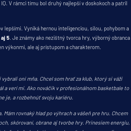
 IQ. V rámci tímu bol druhý najlepší v doskokoch a patril
ov lepšími. Vyniká hernou inteligenciou, silou, pohybom a
aj 5
. Je známy ako nezištný tvorca hry, výborný obranca
len výkonmi, ale aj prístupom a charakterom.
ybrali oni mňa. Chcel som hrať za klub, ktorý si váži
ál a verí mi. Ako nováčik v profesionálnom basketbale to
e je, a rozbehnúť svoju kariéru.
 ja. Mám rovnaký hlad po výhrach a vášeň pre hru. Chcem
ch, skórovaní, obrane aj tvorbe hry. Prinesiem energiu,