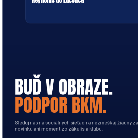
Reynolds do Lučenca
BUĎ V OBRAZE.
PODPOR BKM.
Sleduj nás na sociálnych sieťach a nezmeškaj žiadny z
novinku ani moment zo zákulisia klubu.