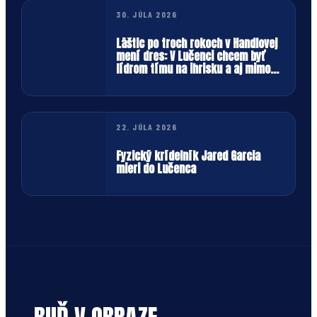
30. JÚLA 2026
Láštic po troch rokoch v Handlovej
mení dres: V Lučenci chcem byť
lídrom tímu na ihrisku a aj mimo
neho
22. JÚLA 2026
Fyzický krídelník Jared Garcia
mieri do Lučenca