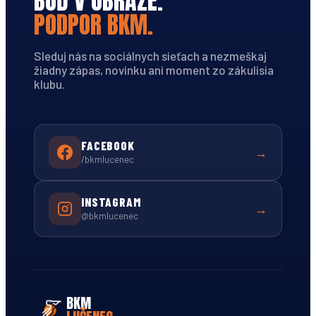
BUĎ V OBRAZE.
PODPOR BKM.
Sleduj nás na sociálnych sieťach a nezmeškaj
žiadny zápas, novinku ani moment zo zákulisia
klubu.
FACEBOOK
→
/bkmlucenec
INSTAGRAM
→
@bkmlucenec
BKM