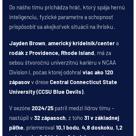
Do nášho tímu prichádza hráč, ktorý spája hernú
inteligenciu, fyzické parametre a schopnosť
prispôsobiť sa akejkoľvek situácii na ihrisku.
Jayden Brown
,
americký krídelník/center
a
rodák z Providence, Rhode Island
, má za
sebou štvoročnú univerzitnú kariéru v NCAA
Division I, počas ktorej odohral
viac ako 120
zápasov
v drese
Central Connecticut State
University (CCSU Blue Devils)
.
V sezóne
2024/25
patril medzi lídrov tímu –
nastúpil v
32 zápasoch
, z toho
31 v základnej
päťke
, priemeroval
10,1 bodu
,
4,8 doskoku
,
1,2