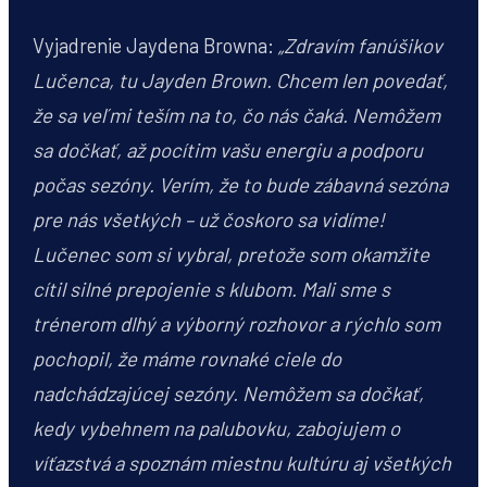
Vyjadrenie Jaydena Browna:
„Zdravím fanúšikov
Lučenca, tu Jayden Brown. Chcem len povedať,
že sa veľmi teším na to, čo nás čaká. Nemôžem
sa dočkať, až pocítim vašu energiu a podporu
počas sezóny. Verím, že to bude zábavná sezóna
pre nás všetkých – už čoskoro sa vidíme!
Lučenec som si vybral, pretože som okamžite
cítil silné prepojenie s klubom. Mali sme s
trénerom dlhý a výborný rozhovor a rýchlo som
pochopil, že máme rovnaké ciele do
nadchádzajúcej sezóny. Nemôžem sa dočkať,
kedy vybehnem na palubovku, zabojujem o
víťazstvá a spoznám miestnu kultúru aj všetkých