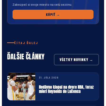
Zabezpeč si svoje miesto na celú sezónu.
KÚPIŤ →
ČÍTAJ ĎALEJ
ĎALŠIE ČLÁNKY
VŠETKY NOVINKY →
31. JÚLA 2026
Nedávno klopal na dvere NBA, teraz
mieri Reynolds do Lučenca