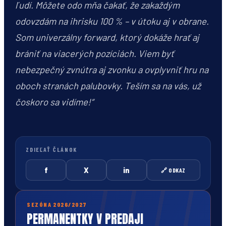
ľudí. Môžete odo mňa čakať, že zakaždým
odovzdám na ihrisku 100 % – v útoku aj v obrane.
Som univerzálny forward, ktorý dokáže hrať aj
brániť na viacerých pozíciách. Viem byť
nebezpečný zvnútra aj zvonku a ovplyvniť hru na
oboch stranách palubovky. Teším sa na vás, už
čoskoro sa vidíme!“
ZDIEĽAŤ ČLÁNOK
f
X
in
🔗 ODKAZ
SEZÓNA 2026/2027
PERMANENTKY V PREDAJI