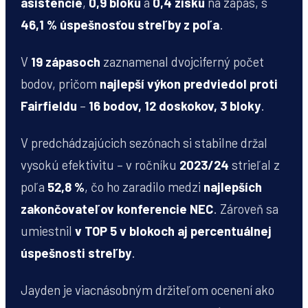
asistencie
,
0,9 bloku
a
0,4 zisku
na zápas, s
46,1 % úspešnosťou streľby z poľa
.
V
19 zápasoch
zaznamenal dvojciferný počet
bodov, pričom
najlepší výkon predviedol proti
Fairfieldu
–
16 bodov, 12 doskokov, 3 bloky
.
V predchádzajúcich sezónach si stabilne držal
vysokú efektivitu – v ročníku
2023/24
strieľal z
poľa
52,8 %
, čo ho zaradilo medzi
najlepších
zakončovateľov konferencie NEC
. Zároveň sa
umiestnil
v TOP 5 v blokoch aj percentuálnej
úspešnosti streľby
.
Jayden je viacnásobným držiteľom ocenení ako