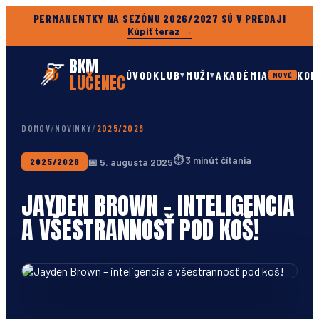
PERMANENTKY NA SEZÓNU 2026/2027 SÚ V PREDAJI
Kúpiť teraz →
BKM
ÚVOD
KLUB
MUŽI
AKADÉMIA
KON
▾
▾
LUČENEC
NOVÉ
DOMOV
/
NOVINKY
/
2025/2026
⏱
3 minút čítania
📅
5. augusta 2025
2025/2026
JAYDEN BROWN – INTELIGENCIA
A VŠESTRANNOSŤ POD KOŠ!
Foto: BKM Lučenec