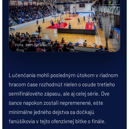
Foto: BKM Lučenec
Lučenčania mohli posledným útokom v riadnom
hracom čase rozhodnúť nielen o osude tretieho
semifinálového zápasu, ale aj celej série. Dve
šance napokon zostali nepremenené, ešte
minimálne jedného dejstva sa dočkajú
fanúšikovia v tejto ofenzívnej bitke o finále.