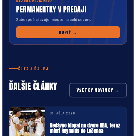
SEZÓNA 2026/2027
PERMANENTKY V PREDAJI
Zabezpeč si svoje miesto na celú sezónu.
KÚPIŤ →
ČÍTAJ ĎALEJ
ĎALŠIE ČLÁNKY
VŠETKY NOVINKY →
31. JÚLA 2026
Nedávno klopal na dvere NBA, teraz
mieri Reynolds do Lučenca