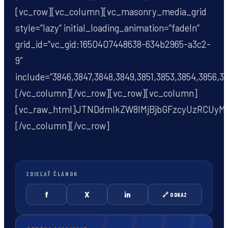
[vc_row][vc_column][vc_masonry_media_grid
style=“lazy“ initial_loading_animation=“fadeIn“
grid_id=“vc_gid:1650407448638-634b2965-a3c2-
9″
include=“3846,3847,3848,3849,3851,3853,3854,3856,3
[/vc_column][/vc_row][vc_row][vc_column]
[vc_raw_html]JTNDdmlkZW8lMjBjbGFzcyUzRCUy
[/vc_column][/vc_row]
ZDIEĽAŤ ČLÁNOK
f
X
in
🔗 ODKAZ