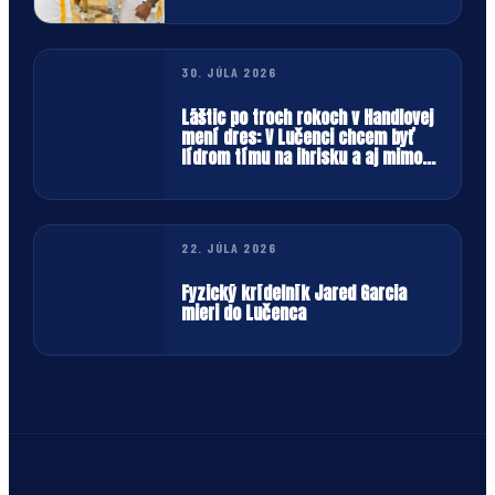
30. JÚLA 2026
Láštic po troch rokoch v Handlovej
mení dres: V Lučenci chcem byť
lídrom tímu na ihrisku a aj mimo
neho
22. JÚLA 2026
Fyzický krídelník Jared Garcia
mieri do Lučenca