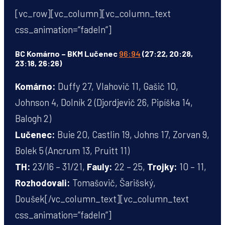
[vc_row][vc_column][vc_column_text
css_animation=“fadeIn“]
BC Komárno – BKM Lučenec
96:94
(27:22, 20:28,
23:18, 26:26)
Komárno:
Duffy 27, Vlahovič 11, Gašič 10,
Johnson 4, Dolník 2 (Djordjevič 26, Pipíška 14,
Balogh 2)
Lučenec:
Buie 20, Castlin 19, Johns 17, Zorvan 9,
Bolek 5 (Ancrum 13, Pruitt 11)
TH:
23/16 – 31/21,
Fauly:
22 – 25,
Trojky:
10 – 11,
Rozhodovali:
Tomašovič, Šarišský,
Doušek[/vc_column_text][vc_column_text
css_animation=“fadeIn“]