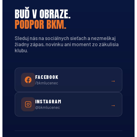
BUĎ V OBRAZE.
PODPOR BKM.
Sleduj nás na sociálnych sieťach a nezmeškaj
žiadny zápas, novinku ani moment zo zákulisia
klubu.
FACEBOOK
→
/bkmlucenec
INSTAGRAM
→
@bkmlucenec