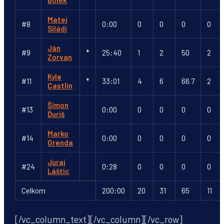
Bolek
Matej
#8
0:00
0
0
0
0
Siládi
Ján
#9
*
25:40
1
2
50
2
Zorvan
Kyle
#11
*
33:01
4
6
66.7
2
Castlin
Šimon
#13
0:00
0
0
0
0
Ďuriš
Marko
#14
0:00
0
0
0
0
Grenda
Juraj
#24
0:28
0
0
0
0
Láštic
Celkom
200:00
20
31
65
11
[/vc_column_text][/vc_column][/vc_row]