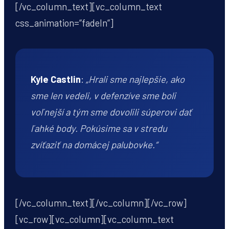
[/vc_column_text][vc_column_text
css_animation=“fadeIn“]
Kyle Castlin
:
„Hrali sme najlepšie, ako
sme len vedeli, v defenzíve sme boli
voľnejší a tým sme dovolili súperovi dať
ľahké body. Pokúsime sa v stredu
zvíťaziť na domácej palubovke.“
[/vc_column_text][/vc_column][/vc_row]
[vc_row][vc_column][vc_column_text