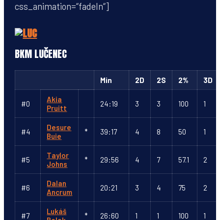
css_animation=“fadeIn“]
BKM LUČENEC
Min
2D
2S
2%
3D
Akia
#0
24:19
3
3
100
1
Pruitt
Desure
#4
*
39:17
4
8
50
1
Buie
Taylor
#5
*
29:56
4
7
57.1
2
Johns
Dalan
#6
20:21
3
4
75
2
Ancrum
Lukáš
#7
*
26:60
1
1
100
1