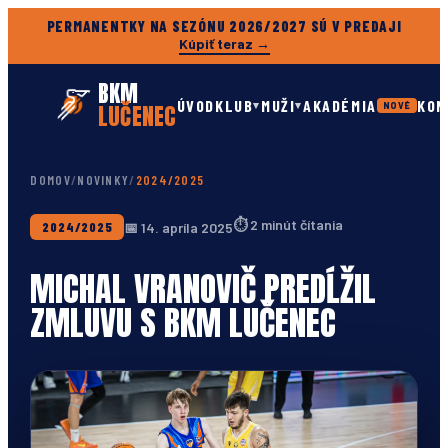
PERMANENTKY NA SEZÓNU 2026/2027 SÚ V PREDAJI
Kúpiť teraz →
BKM
ÚVOD
KLUB
MUŽI
AKADÉMIA
KON
▾
▾
LUČENEC
NOVÉ
DOMOV
/
NOVINKY
/
2024/2025
⏱
2 minút čítania
📅
14. apríla 2025
2024/2025
MICHAL VRANOVIČ PREDĹŽIL
ZMLUVU S BKM LUČENEC