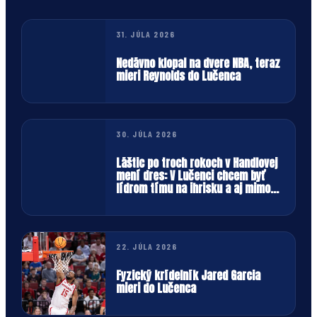
31. JÚLA 2026
Nedávno klopal na dvere NBA, teraz
mieri Reynolds do Lučenca
30. JÚLA 2026
Láštic po troch rokoch v Handlovej
mení dres: V Lučenci chcem byť
lídrom tímu na ihrisku a aj mimo
neho
22. JÚLA 2026
Fyzický krídelník Jared Garcia
mieri do Lučenca