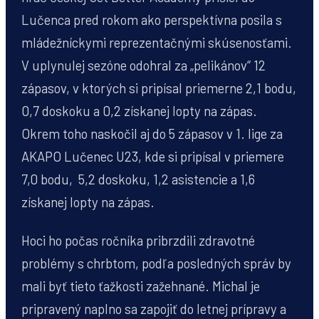
Lučenca pred rokom ako perspektívna posila s
mládežníckymi reprezentačnými skúsenosťami.
V uplynulej sezóne odohral za „pelikánov“ 12
zápasov, v ktorých si pripísal priemerne 2,1 bodu,
0,7 doskoku a 0,2 získanej lopty na zápas.
Okrem toho naskočil aj do 5 zápasov v 1. lige za
AKAPO Lučenec U23, kde si pripísal v priemere
7,0 bodu, 5,2 doskoku, 1,2 asistencie a 1,6
získanej lopty na zápas.
Hoci ho počas ročníka pribrzdili zdravotné
problémy s chrbtom, podľa posledných správ by
mali byť tieto ťažkosti zažehnané. Michal je
pripravený naplno sa zapojiť do letnej prípravy a