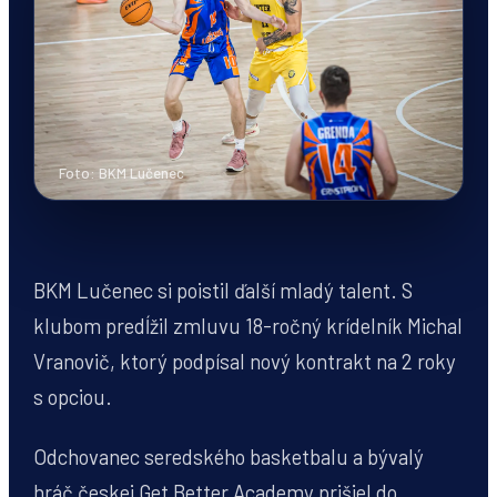
Foto: BKM Lučenec
BKM Lučenec si poistil ďalší mladý talent. S
klubom predĺžil zmluvu 18-ročný krídelník Michal
Vranovič, ktorý podpísal nový kontrakt na 2 roky
s opciou.
Odchovanec seredského basketbalu a bývalý
hráč českej Get Better Academy prišiel do