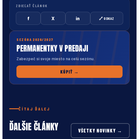
ZDIEĽAŤ ČLÁNOK
f
X
in
🔗 ODKAZ
SEZÓNA 2026/2027
PERMANENTKY V PREDAJI
Zabezpeč si svoje miesto na celú sezónu.
KÚPIŤ →
ČÍTAJ ĎALEJ
ĎALŠIE ČLÁNKY
VŠETKY NOVINKY →