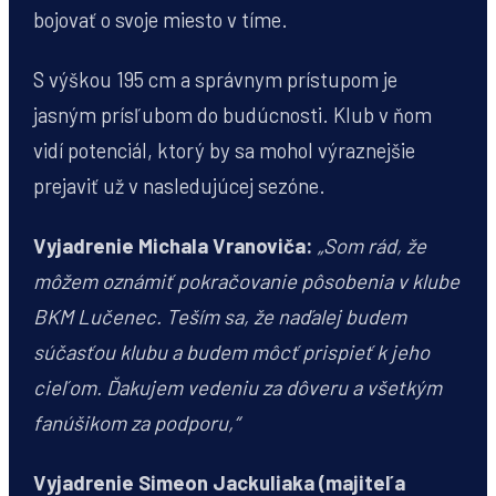
bojovať o svoje miesto v tíme.
S výškou 195 cm a správnym prístupom je
jasným prísľubom do budúcnosti. Klub v ňom
vidí potenciál, ktorý by sa mohol výraznejšie
prejaviť už v nasledujúcej sezóne.
Vyjadrenie Michala Vranoviča:
„Som rád, že
môžem oznámiť pokračovanie pôsobenia v klube
BKM Lučenec. Teším sa, že naďalej budem
súčasťou klubu a budem môcť prispieť k jeho
cieľom. Ďakujem vedeniu za dôveru a všetkým
fanúšikom za podporu,“
Vyjadrenie Simeon Jackuliaka (majiteľa