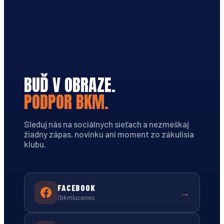
BUĎ V OBRAZE.
PODPOR BKM.
Sleduj nás na sociálnych sieťach a nezmeškaj
žiadny zápas, novinku ani moment zo zákulisia
klubu.
FACEBOOK
→
/bkmlucenec