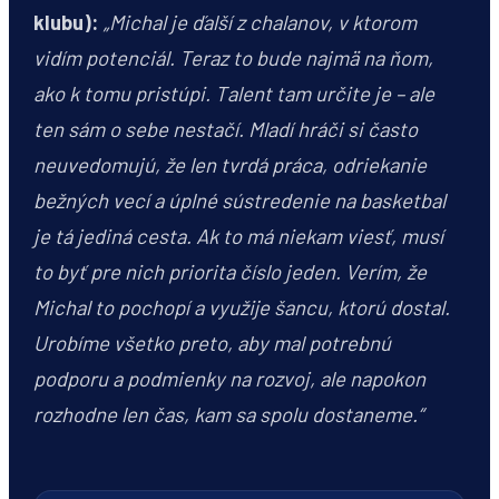
klubu):
„Michal je ďalší z chalanov, v ktorom
vidím potenciál. Teraz to bude najmä na ňom,
ako k tomu pristúpi. Talent tam určite je – ale
ten sám o sebe nestačí. Mladí hráči si často
neuvedomujú, že len tvrdá práca, odriekanie
bežných vecí a úplné sústredenie na basketbal
je tá jediná cesta. Ak to má niekam viesť, musí
to byť pre nich priorita číslo jeden. Verím, že
Michal to pochopí a využije šancu, ktorú dostal.
Urobíme všetko preto, aby mal potrebnú
podporu a podmienky na rozvoj, ale napokon
rozhodne len čas, kam sa spolu dostaneme.“