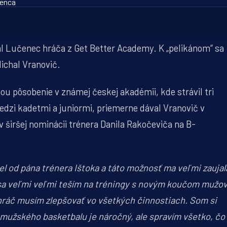
al Lučenec hráča z Get Better Academy. K „pelikánom“ sa
ichal Vranovič.
 pôsobenie v známej českej akadémii, kde strávil tri
dzi kadetmi a juniormi, priemerne dával Vranovič v
 širšej nominácii trénera Danila Rakočeviča na B-
l od pána trénera Ištoka a táto možnosť ma veľmi zaujal
 sa veľmi veľmi teším na tréningy s novým koučom mužov
ráč musím zlepšovať vo všetkých činnostiach. Som si
mužského basketbalu je náročný, ale spravím všetko, čo