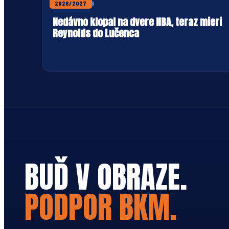
31. JÚLA 2026
2026/2027
Nedávno klopal na dvere NBA, teraz mieri
Reynolds do Lučenca
BUĎ V OBRAZE.
PODPOR BKM.