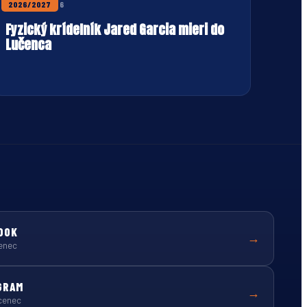
22. JÚLA 2026
2026/2027
Fyzický krídelník Jared Garcia mieri do
Lučenca
OOK
→
enec
GRAM
→
cenec