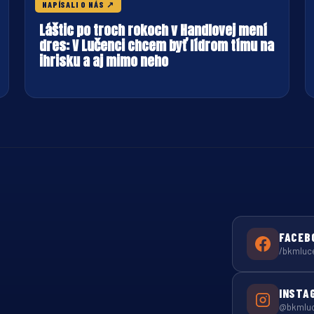
30. JÚLA 2026
NAPÍSALI O NÁS
↗
Láštic po troch rokoch v Handlovej mení
dres: V Lučenci chcem byť lídrom tímu na
ihrisku a aj mimo neho
FACEB
/bkmluc
INSTA
@bkmlu