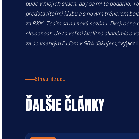
bude v mojich silách, aby sa mi to podarilo. T
predstaviteľmi klubu a s novým trénerom bola 
za BKM. Teším sa na novú sezónu. Dvojročné 
skúsenosť. Je to veľmi kvalitná akadémia a veľ
za čo všetkým ľuďom v GBA ďakujem,“
vyjadri
ČÍTAJ ĎALEJ
ĎALŠIE ČLÁNKY