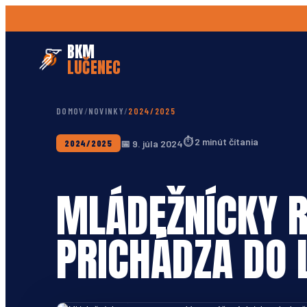
BKM
LUČENEC
DOMOV
/
NOVINKY
/
2024/2025
⏱
2 minút čítania
📅
9. júla 2024
2024/2025
MLÁDEŽNÍCKY R
PRICHÁDZA DO 
Foto: BKM Lučenec