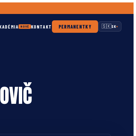
KADÉMIA
KONTAKT
PERMANENTKY
🇸🇰
SK
NOVÉ
▾
OVIČ