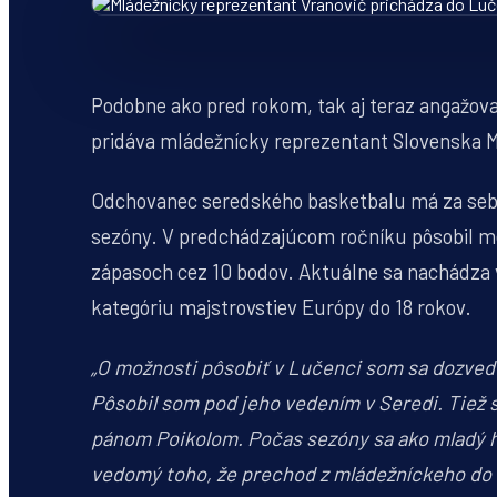
Podobne ako pred rokom, tak aj teraz angažov
pridáva mládežnícky reprezentant Slovenska M
Odchovanec seredského basketbalu má za sebou
sezóny. V predchádzajúcom ročníku pôsobil me
zápasoch cez 10 bodov. Aktuálne sa nachádza v
kategóriu majstrovstiev Európy do 18 rokov.
„O možnosti pôsobiť v Lučenci som sa dozvede
Pôsobil som pod jeho vedením v Seredi. Tiež
pánom Poikolom. Počas sezóny sa ako mladý h
vedomý toho, že prechod z mládežníckeho do 