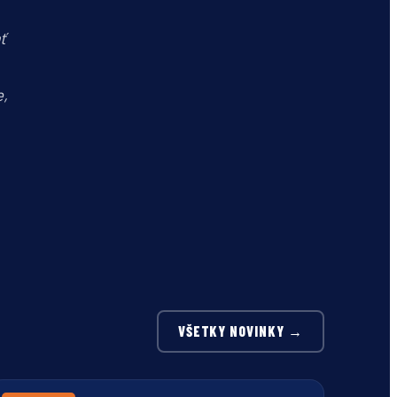
ť
e,
VŠETKY NOVINKY →