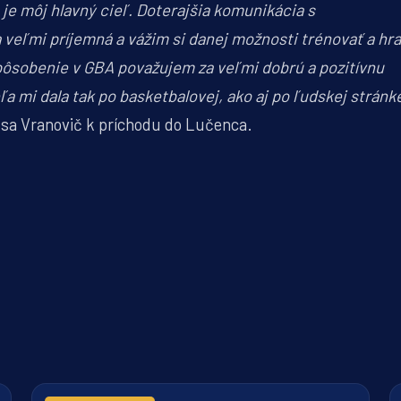
o je môj hlavný cieľ. Doterajšia komunikácia s
veľmi príjemná a vážim si danej možnosti trénovať a hra
pôsobenie v GBA považujem za veľmi dobrú a pozitívnu
a mi dala tak po basketbalovej, ako aj po ľudskej stránk
l sa Vranovič k príchodu do Lučenca.