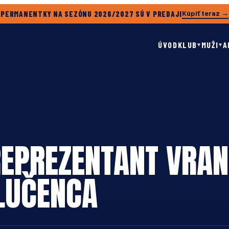
Kúpiť teraz →
PERMANENTKY NA SEZÓNU 2026/2027 SÚ V PREDAJI
ÚVOD
KLUB
MUŽI
A
▾
▾
EPREZENTANT VRAN
LUČENCA