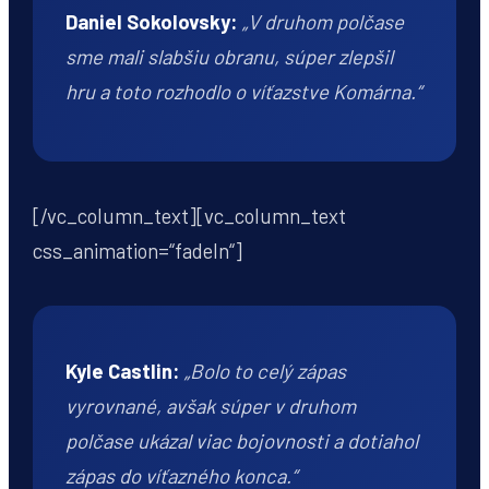
Daniel Sokolovsky:
„V druhom polčase
sme mali slabšiu obranu, súper zlepšil
hru a toto rozhodlo o víťazstve Komárna.“
[/vc_column_text][vc_column_text
css_animation=“fadeIn“]
Kyle Castlin:
„Bolo to celý zápas
vyrovnané, avšak súper v druhom
polčase ukázal viac bojovnosti a dotiahol
zápas do víťazného konca.“