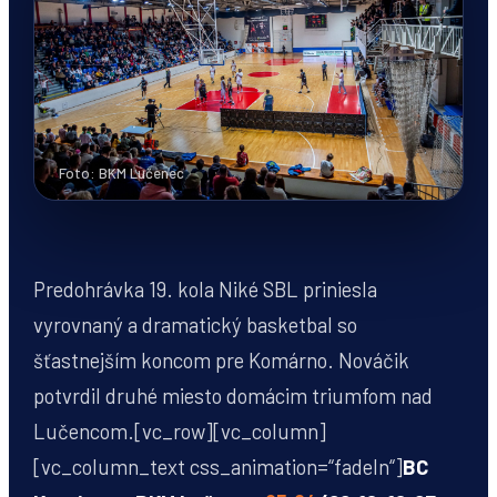
Foto: BKM Lučenec
Predohrávka 19. kola Niké SBL priniesla
vyrovnaný a dramatický basketbal so
šťastnejším koncom pre Komárno. Nováčik
potvrdil druhé miesto domácim triumfom nad
Lučencom.[vc_row][vc_column]
[vc_column_text css_animation=“fadeIn“]
BC