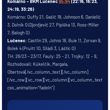
Komárno – BKM Lučenec
95:84
(22:16, 16:23,
24:19, 33:26)
Komárno: Duffy 21, Gašič 18, Johnson 6, Danielič
3, Dolník 0 (Djordjevič 27, Pipíška 13, Ross-Miller
7, Balogh 0)
Lučenec
: Castlin 29, Johns 18, Buie 11, Zorvan 9,
Bolek 4 (Pruitt 10, Siládi 3, Láštic 0)
TH: 26/23 – 23/17, Fauly: 25 – 21, Trojky: 12 – 9,
Rozhodovali: Kúkelčík, Margala,
Obertová[/vc_column_text][/vc_column]
[/vc_row][vc_row][vc_column][vc_column_text
css_animation=“fadeIn“]