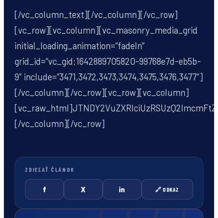
[/vc_column_text][/vc_column][/vc_row]
[vc_row][vc_column][vc_masonry_media_grid
initial_loading_animation=“fadeIn“
grid_id=“vc_gid:1642889705820-99768e7d-eb5b-
9″ include=“3471,3472,3473,3474,3475,3476,3477″]
[/vc_column][/vc_row][vc_row][vc_column]
[vc_raw_html]JTNDY2VuZXRlciUzRSUzQ2lmcmFt
[/vc_column][/vc_row]
ZDIEĽAŤ ČLÁNOK
f
X
in
🔗 ODKAZ