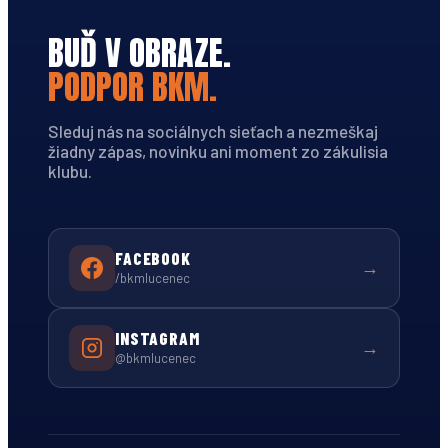
BUĎ V OBRAZE.
PODPOR BKM.
Sleduj nás na sociálnych sieťach a nezmeškaj
žiadny zápas, novinku ani moment zo zákulisia
klubu.
FACEBOOK
→
/bkmlucenec
INSTAGRAM
→
@bkmlucenec