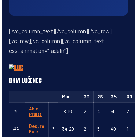
[/vc_column_text][/vc_column][/vc_row]
[vc_row][vc_column][vc_column_text
css_animation=“fadeIn“]
BKM LUČENEC
Min
2D
2S
2%
3D
Akia
#0
18:16
2
4
50
2
Pruitt
Desure
#4
*
34:20
2
5
40
1
Buie