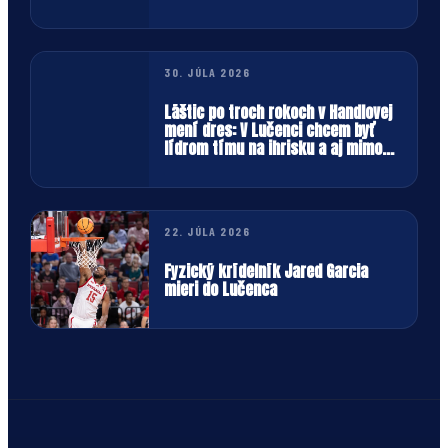
30. JÚLA 2026
Láštic po troch rokoch v Handlovej
mení dres: V Lučenci chcem byť
lídrom tímu na ihrisku a aj mimo
neho
22. JÚLA 2026
Fyzický krídelník Jared Garcia
mieri do Lučenca