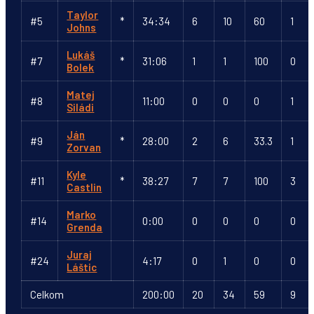
Taylor
#5
*
34:34
6
10
60
1
Johns
Lukáš
#7
*
31:06
1
1
100
0
Bolek
Matej
#8
11:00
0
0
0
1
Siládi
Ján
#9
*
28:00
2
6
33.3
1
Zorvan
Kyle
#11
*
38:27
7
7
100
3
Castlin
Marko
#14
0:00
0
0
0
0
Grenda
Juraj
#24
4:17
0
1
0
0
Láštic
Celkom
200:00
20
34
59
9