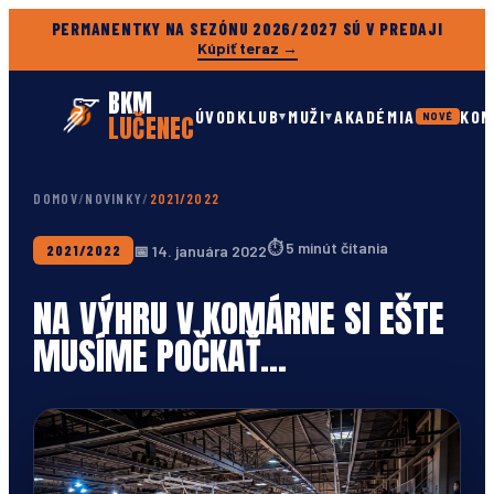
PERMANENTKY NA SEZÓNU 2026/2027 SÚ V PREDAJI
Kúpiť teraz →
BKM
ÚVOD
KLUB
MUŽI
AKADÉMIA
KON
▾
▾
LUČENEC
NOVÉ
DOMOV
/
NOVINKY
/
2021/2022
⏱
5 minút čítania
📅
14. januára 2022
2021/2022
NA VÝHRU V KOMÁRNE SI EŠTE
MUSÍME POČKAŤ…