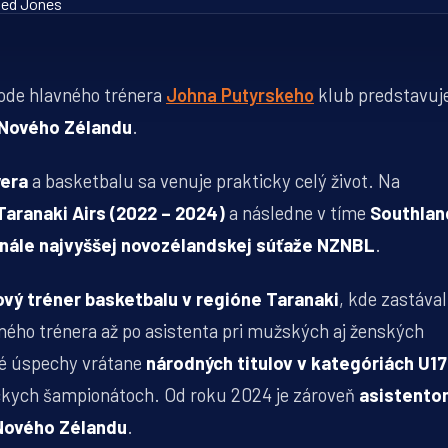
hode hlavného trénera
Johna Putyrskeho
klub predstavuj
 Nového Zélandu
.
era
a basketbalu sa venuje prakticky celý život. Na
Taranaki Airs (2022 – 2024)
a následne v tíme
Southlan
inále najvyššej novozélandskej súťaže NZNBL
.
ový tréner basketbalu v regióne Taranaki
, kde zastával
vného trénera až po asistenta pri mužských aj ženských
ré úspechy vrátane
národných titulov v kategóriách U17
ckych šampionátoch. Od roku 2024 je zároveň
asistento
 Nového Zélandu
.