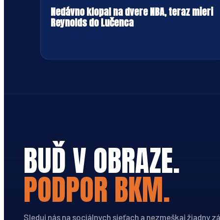
Nedávno klopal na dvere NBA, teraz mieri
Reynolds do Lučenca
BUĎ V OBRAZE.
PODPOR BKM.
Sleduj nás na sociálnych sieťach a nezmeškaj žiadny z