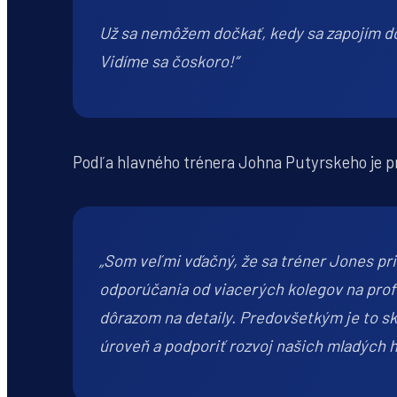
Už sa nemôžem dočkať, kedy sa zapojím do
Vidíme sa čoskoro!“
Podľa hlavného trénera Johna Putyrskeho je p
„Som veľmi vďačný, že sa tréner Jones pri
odporúčania od viacerých kolegov na prof
dôrazom na detaily. Predovšetkým je to s
úroveň a podporiť rozvoj našich mladých h