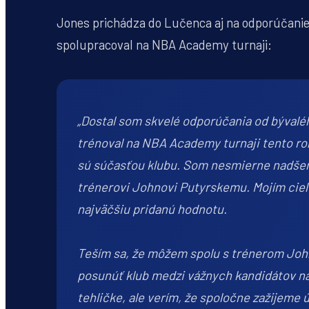
Jones prichádza do Lučenca aj na odporúčani
spolupracoval na NBA Academy turnaji:
„Dostal som skvelé odporúčania od bývalé
trénoval na NBA Academy turnaji tento rok. 
sú súčasťou klubu. Som nesmierne nadšen
trénerovi Johnovi Putyrskemu. Mojím cieľ
najväčšiu pridanú hodnotu.
Teším sa, že môžem spolu s trénerom John
posunúť klub medzi vážnych kandidátov na l
tehličke, ale verím, že spoločne zažijeme