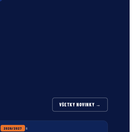
VŠETKY NOVINKY →
22. JÚLA 2026
2026/2027