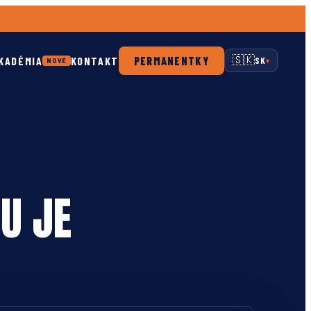
KADÉMIA
KONTAKT
PERMANENTKY
🇸🇰
SK
NOVÉ
▾
U JE