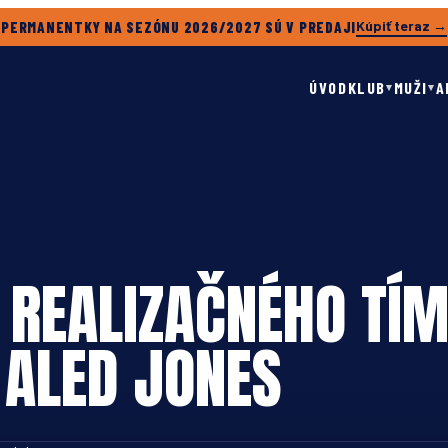
Kúpiť teraz →
PERMANENTKY NA SEZÓNU 2026/2027 SÚ V PREDAJI
ÚVOD
KLUB
MUŽI
A
▾
▾
 REALIZAČNÉHO TÍM
 ALED JONES