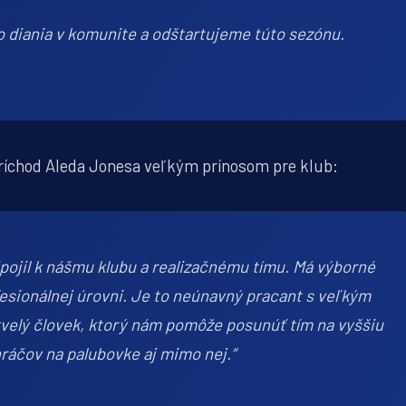
 diania v komunite a odštartujeme túto sezónu.
ríchod Aleda Jonesa veľkým prínosom pre klub:
pojil k nášmu klubu a realizačnému tímu. Má výborné
esionálnej úrovni. Je to neúnavný pracant s veľkým
kvelý človek, ktorý nám pomôže posunúť tím na vyššiu
ráčov na palubovke aj mimo nej.“