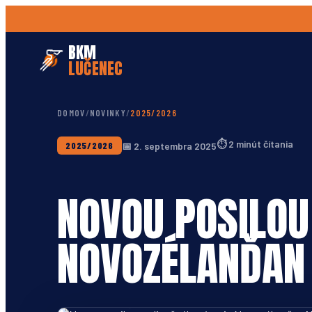
BKM
LUČENEC
DOMOV
/
NOVINKY
/
2025/2026
⏱
2 minút čítania
📅
2. septembra 2025
2025/2026
NOVOU POSILOU
NOVOZÉLANĎAN
Foto: BKM Lučenec