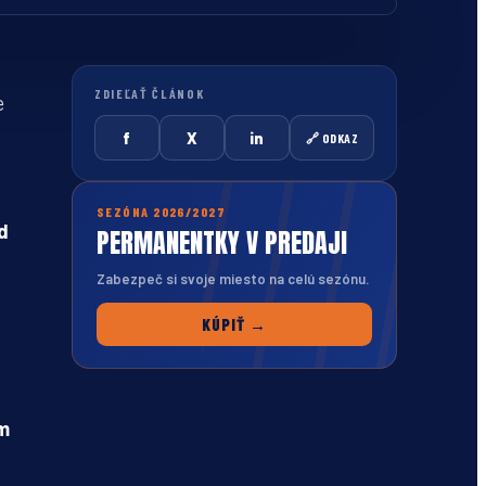
ZDIEĽAŤ ČLÁNOK
e
f
X
in
🔗 ODKAZ
SEZÓNA 2026/2027
d
PERMANENTKY V PREDAJI
Zabezpeč si svoje miesto na celú sezónu.
KÚPIŤ →
m