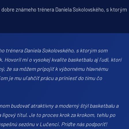
e dobre známeho trénera Daniela Sokolovského, s ktorým
ho trénera Daniela Sokolovského, s ktorým som
Hovoril mi o vysokej kvalite basketbalu aj ľudí, ktorí
ý, že sa môžem pripojiť k výbornému hlavnému
om je mu uľahčiť prácu a priniesť do tímu čo
om budovať atraktívny a moderný štýl basketbalu a
igový titul. Je to proces krok za krokom, tehlu po
 úspešnú sezónu v Lučenci. Príďte nás podporiť!