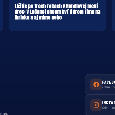
Láštic po troch rokoch v Handlovej mení
dres: V Lučenci chcem byť lídrom tímu na
ihrisku a aj mimo neho
FACEB
/bkmluc
INSTA
@bkmlu
ápas,