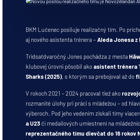
BKM Lučenec posiluje realizačný tím. Po príc
aj nového asistenta trénera –
Aleda Jonesa z
Tridsaťdvaročný Jones pochádza z mesta
Hāw
klubovej úrovni pôsobil ako
asistent trénera 
Sharks (2025)
, s ktorým sa prebojoval až do
f
V rokoch 2021 – 2024 pracoval tiež ako
rozvoj
rozmanité úlohy pri práci s mládežou – od hla
výberoch. Pod jeho vedením získali tímy viace
a U23
či medailových umiestnení na mládežní
reprezentačného tímu dievčat do 16 rokov