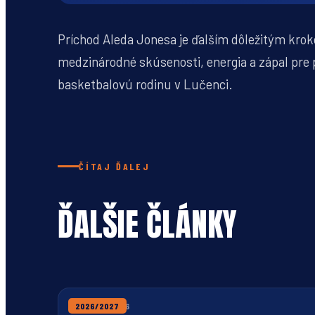
Príchod Aleda Jonesa je ďalším dôležitým krok
medzinárodné skúsenosti, energia a zápal pr
basketbalovú rodinu v Lučenci.
ČÍTAJ ĎALEJ
ĎALŠIE ČLÁNKY
31. JÚLA 2026
2026/2027