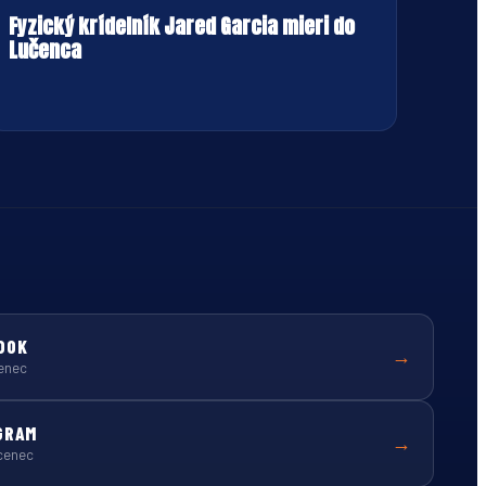
Fyzický krídelník Jared Garcia mieri do
Lučenca
OOK
→
enec
GRAM
→
cenec