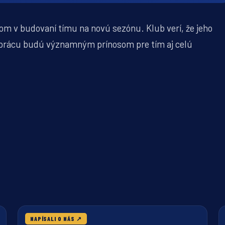
om v budovaní tímu na novú sezónu. Klub verí, že jeho
e prácu budú významným prínosom pre tím aj celú
30. JÚLA 2026
NAPÍSALI O NÁS
↗