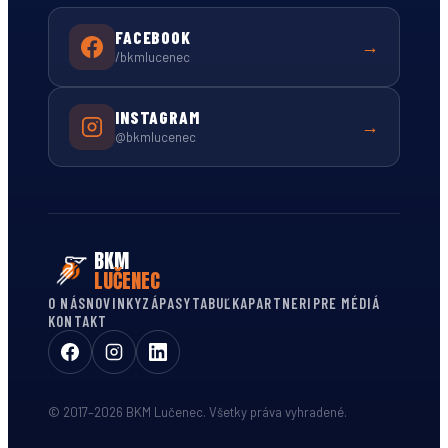
FACEBOOK
→
/bkmlucenec
INSTAGRAM
→
@bkmlucenec
BKM
LUČENEC
O NÁS
NOVINKY
ZÁPASY
TABUĽKA
PARTNERI
PRE MÉDIÁ
KONTAKT
© 2017–
2026
BKM Lučenec. Všetky práva vyhradené.