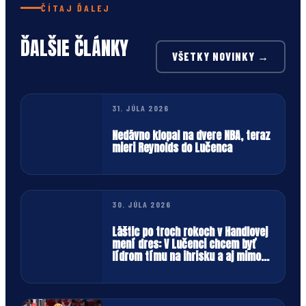
ČÍTAJ ĎALEJ
ĎALŠIE ČLÁNKY
VŠETKY NOVINKY →
31. JÚLA 2026
Nedávno klopal na dvere NBA, teraz
mieri Reynolds do Lučenca
30. JÚLA 2026
Láštic po troch rokoch v Handlovej
mení dres: V Lučenci chcem byť
lídrom tímu na ihrisku a aj mimo
neho