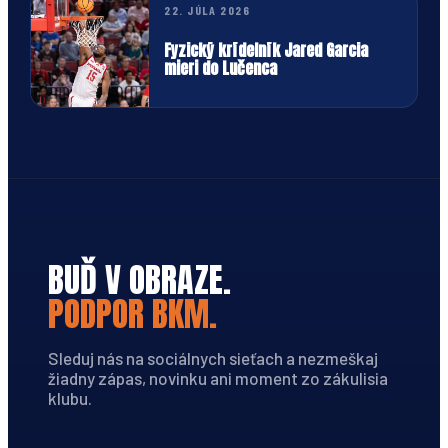
22. JÚLA 2026
Fyzický krídelník Jared Garcia
mieri do Lučenca
BUĎ V OBRAZE.
PODPOR BKM.
Sleduj nás na sociálnych sieťach a nezmeškaj
žiadny zápas, novinku ani moment zo zákulisia
klubu.