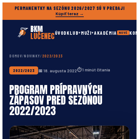
PERMANENTKY NA SEZÓNU 2026/2027 SÚ V PREDAJI
Kúpiť teraz →
BKM
ÚVOD
KLUB
MUŽI
AKADÉMIA
KON
▾
▾
LUČENEC
NOVÉ
DOMOV
/
NOVINKY
/
2022/2023
⏱
1 minút čítania
📅
18. augusta 2022
2022/2023
PROGRAM PRÍPRAVNÝCH
ZÁPASOV PRED SEZÓNOU
2022/2023