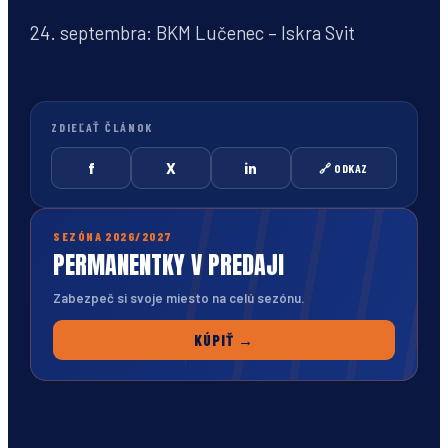
24. septembra: BKM Lučenec – Iskra Svit
ZDIEĽAŤ ČLÁNOK
f
X
in
🔗 ODKAZ
SEZÓNA 2026/2027
PERMANENTKY V PREDAJI
Zabezpeč si svoje miesto na celú sezónu.
KÚPIŤ →