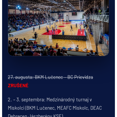
Foto: BKM Lučenec
27. augusta: BKM Lučenec – BC Prievidza
ZRUŠENÉ
2. – 3. septembra: Medzinárodný turnaj v
Miskolci (BKM Lučenec, MEAFC Miskolc, DEAC
Debrecen Jászberény KSE)