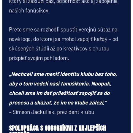
ktorý si zaslúži čas, odbornosť ako aj zapojenie
našich fanúšikov.
Preto sme sa rozhodli spustiť verejnú súťaž na
nové logo, do ktorej sa mohol zapojiť každý – od
skúsených štúdií až po kreatívcov s chuťou
prispieť svojím pohľadom.
„Nechceli sme meniť identitu klubu bez toho,
aby o tom vedeli naši fanúšikovia. Naopak,
chceli sme im dať príležitosť zapojiť sa do
procesu a ukázať, že im na klube záleží,“
– Simeon Jackuliak, prezident klubu
SPOLUPRÁCA S ODBORNÍKMI Z NAJLEPŠÍCH