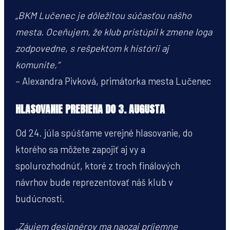
„BKM Lučenec je dôležitou súčasťou nášho
mesta. Oceňujem, že klub pristúpil k zmene loga
zodpovedne, s rešpektom k histórii aj
komunite,“
– Alexandra Pivková, primátorka mesta Lučenec
HLASOVANIE PREBIEHA DO 3. AUGUSTA
Od 24. júla spúšťame verejné hlasovanie, do
ktorého sa môžete zapojiť aj vy a
spolurozhodnúť, ktoré z troch finálových
návrhov bude reprezentovať náš klub v
budúcnosti.
„Záujem designérov ma naozaj príjemne