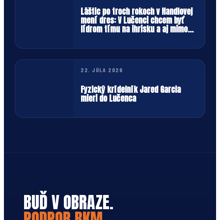
Láštic po troch rokoch v Handlovej
mení dres: V Lučenci chcem byť
lídrom tímu na ihrisku a aj mimo
neho
22. JÚLA 2026
Fyzický krídelník Jared Garcia
mieri do Lučenca
BUĎ V OBRAZE.
PODPOR BKM.