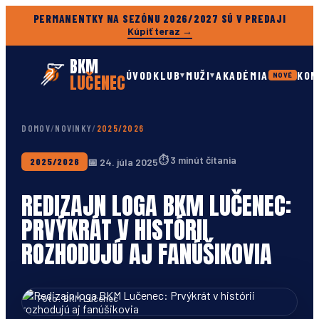
PERMANENTKY NA SEZÓNU 2026/2027 SÚ V PREDAJI
Kúpiť teraz →
BKM
ÚVOD
KLUB
MUŽI
AKADÉMIA
KON
▾
▾
LUČENEC
NOVÉ
DOMOV
/
NOVINKY
/
2025/2026
⏱
3 minút čítania
📅
24. júla 2025
2025/2026
REDIZAJN LOGA BKM LUČENEC:
PRVÝKRÁT V HISTÓRII
ROZHODUJÚ AJ FANÚŠIKOVIA
Foto: BKM Lučenec