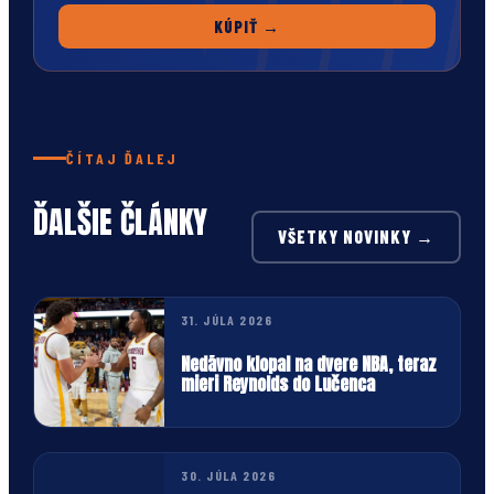
KÚPIŤ →
ČÍTAJ ĎALEJ
ĎALŠIE ČLÁNKY
VŠETKY NOVINKY →
31. JÚLA 2026
Nedávno klopal na dvere NBA, teraz
mieri Reynolds do Lučenca
30. JÚLA 2026