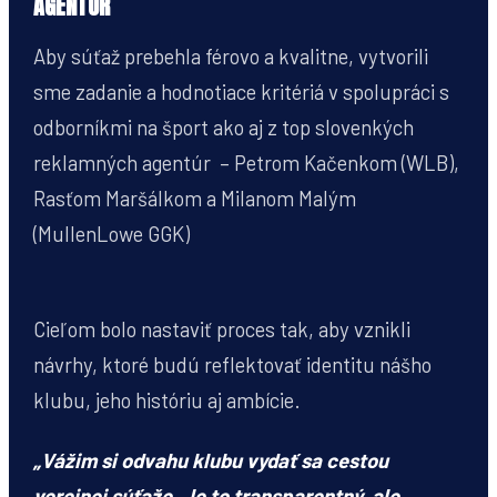
AGENTÚR
Aby súťaž prebehla férovo a kvalitne, vytvorili
sme zadanie a hodnotiace kritériá v spolupráci s
odborníkmi na šport ako aj z top slovenkých
reklamných agentúr – Petrom Kačenkom (WLB),
Rasťom Maršálkom a Milanom Malým
(MullenLowe GGK)
Cieľom bolo nastaviť proces tak, aby vznikli
návrhy, ktoré budú reflektovať identitu nášho
klubu, jeho históriu aj ambície.
„Vážim si odvahu klubu vydať sa cestou
verejnej súťaže. Je to transparentný, ale