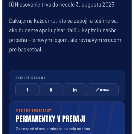
🗓️ Hlasovanie trvá do nedele 3. augusta 2025
Ďakujeme každému, kto sa zapojil a tešíme sa,
ako budeme spolu písať ďalšiu kapitolu nášho
príbehu – s novým logom, ale rovnakým srdcom
pre basketbal.
ZDIEĽAŤ ČLÁNOK
f
X
in
🔗 ODKAZ
SEZÓNA 2026/2027
PERMANENTKY V PREDAJI
Zabezpeč si svoje miesto na celú sezónu.