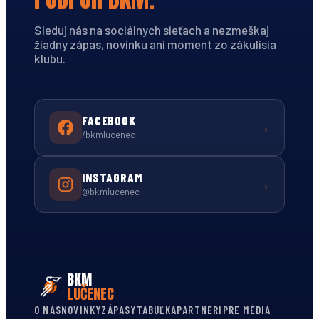
Sleduj nás na sociálnych sieťach a nezmeškaj
žiadny zápas, novinku ani moment zo zákulisia
klubu.
FACEBOOK
→
/bkmlucenec
INSTAGRAM
→
@bkmlucenec
BKM
LUČENEC
O NÁS
NOVINKY
ZÁPASY
TABUĽKA
PARTNERI
PRE MÉDIÁ