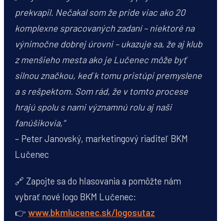
prekvapil. Nečakal som že pride viac ako 20
komplexne spracovaných zadaní – niektoré na
výnimočne dobrej úrovni – ukazuje sa, že aj klub
z menšieho mesta ako je Lučenec môže byť
silnou značkou, keď k tomu pristúpi premyslene
a s rešpektom. Som rád, že v tomto procese
hrajú spolu s nami významnú rolu aj naši
fanúšikovia,“
– Peter Janovský, marketingový riaditeľ BKM
Lučenec
🔗 Zapojte sa do hlasovania a pomôžte nám
vybrať nové logo BKM Lučenec:
👉
www.bkmlucenec.sk/logosutaz