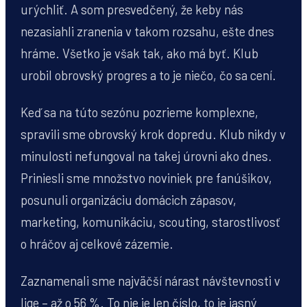
urýchliť. A som presvedčený, že keby nás
nezasiahli zranenia v takom rozsahu, ešte dnes
hráme. Všetko je však tak, ako má byť. Klub
urobil obrovský progres a to je niečo, čo sa cení.
Keď sa na túto sezónu pozrieme komplexne,
spravili sme obrovský krok dopredu. Klub nikdy v
minulosti nefungoval na takej úrovni ako dnes.
Priniesli sme množstvo noviniek pre fanúšikov,
posunuli organizáciu domácich zápasov,
marketing, komunikáciu, scouting, starostlivosť
o hráčov aj celkové zázemie.
Zaznamenali sme najväčší nárast návštevnosti v
lige – až o 56 %. To nie je len číslo, to je jasný