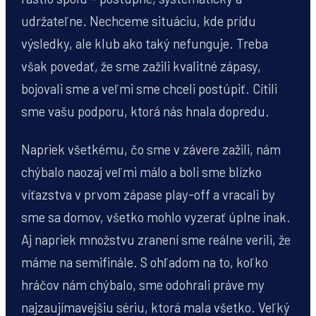
udržateľne. Nechceme situáciu, kde prídu
výsledky, ale klub ako taký nefunguje. Treba
však povedať, že sme zažili kvalitné zápasy,
bojovali sme a veľmi sme chceli postúpiť. Cítili
sme vašu podporu, ktorá nás hnala dopredu.
Napriek všetkému, čo sme v závere zažili, nám
chýbalo naozaj veľmi málo a boli sme blízko
víťazstva v prvom zápase play-off a vracali by
sme sa domov, všetko mohlo vyzerať úplne inak.
Aj napriek množstvu zranení sme reálne verili, že
máme na semifinále. S ohľadom na to, koľko
hráčov nám chýbalo, sme odohrali práve my
najzaujímavejšiu sériu, ktorá mala všetko. Veľký