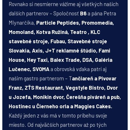
Rovnako si nesmierne vážime aj všetkých našich
ďalších partnerov – Spoločnosť
B6
a pána Petra
Mlynarčíka,
Particle Peptides, Promomedia,
Momoland, Kotva Ružiná, Teatro , KLC
stavebné stroje, Fubau, Stavebné stroje
Slovakia, Axis, J+T reklamné štúdio, Fami
House, Hey Taxi, Balex Trade, DSA, Galéria
Lučenec, SVOMA
a obrovská vďaka patrí aj
našim gastro partnerom – T
ančiareň a Pivovar
Franz, ZŤS Restaurant, Vegstyle Bistro, Dvor
u Jozefa, Monikin dvor, Čerešňa piváreň a pub,
Hostinec u Čierneho orla a Maggies Cakes.
Každý jeden z vás má v tomto príbehu svoje
miesto. Od najväčších partnerov až po tých