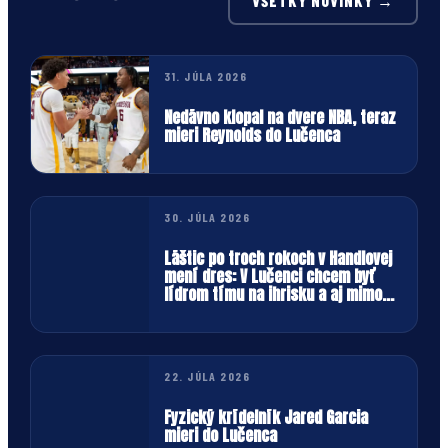
VŠETKY NOVINKY →
31. JÚLA 2026
Nedávno klopal na dvere NBA, teraz
mieri Reynolds do Lučenca
30. JÚLA 2026
Láštic po troch rokoch v Handlovej
mení dres: V Lučenci chcem byť
lídrom tímu na ihrisku a aj mimo
neho
22. JÚLA 2026
Fyzický krídelník Jared Garcia
mieri do Lučenca