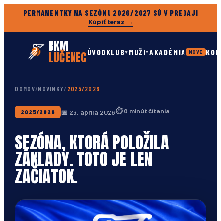
PERMANENTKY NA SEZÓNU 2026/2027 SÚ V PREDAJI
Kúpiť teraz →
BKM
ÚVOD
KLUB
MUŽI
AKADÉMIA
KON
▾
▾
LUČENEC
NOVÉ
DOMOV
/
NOVINKY
/
2025/2026
⏱
8 minút čítania
📅
26. apríla 2026
2025/2026
SEZÓNA, KTORÁ POLOŽILA
ZÁKLADY. TOTO JE LEN
ZAČIATOK.