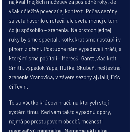
najkvalitnejších mužstiev za posledné roky. Je
však dôležité povedať aj kontext. Počas sezóny
sa veľa hovorilo o rotácii, ale oveľa menej o tom,
čo ju spôsobilo – zranenia. Na prstoch jednej
ruky by sme spočítali, koľkokrát sme nastúpili v
plnom zložení. Postupne nám vypadávali hráči, s
ktorými sme počítali – Merešš, Gantt ,viac krát
Smith, výpadok Yapa, Huťka, Skubeň, nešťastné
zranenie Vranoviča, v závere sezóny aj Jalil, Eric
či Tevin.
To sú všetko kľúčoví hráči, na ktorých stojí
systém tímu. Keď vám takto vypadnú opory,
najmä po prestupovom období, možnosti
reagovať sú minimálne. Nemáme aktuálne