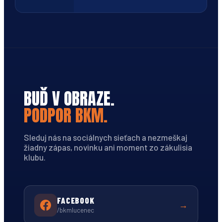
BUĎ V OBRAZE.
PODPOR BKM.
Sleduj nás na sociálnych sieťach a nezmeškaj
žiadny zápas, novinku ani moment zo zákulisia
klubu.
FACEBOOK
→
/bkmlucenec