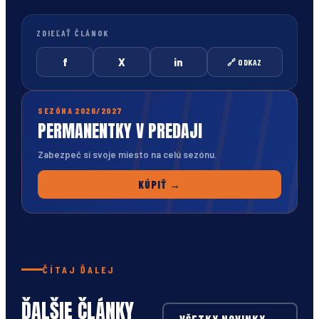
ZDIEĽAŤ ČLÁNOK
f
X
in
🔗 ODKAZ
SEZÓNA 2026/2027
PERMANENTKY V PREDAJI
Zabezpeč si svoje miesto na celú sezónu.
KÚPIŤ →
ČÍTAJ ĎALEJ
ĎALŠIE ČLÁNKY