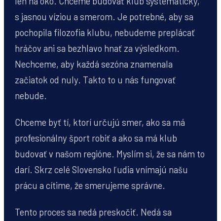
len na oko. Chceme budovať klub systematicky,
s jasnou víziou a smerom. Je potrebné, aby sa
pochopila filozofia klubu, nebudeme preplácať
hráčov ani sa bezhlavo hnať za výsledkom.
Nechceme, aby každá sezóna znamenala
začiatok od nuly. Takto to u nás fungovať
nebude.
Chceme byť tí, ktorí určujú smer, ako sa má
profesionálny šport robiť a ako sa má klub
budovať v našom regióne. Myslím si, že sa nám to
darí. Skrz celé Slovensko ľudia vnímajú našu
prácu a cítime, že smerujeme správne.
Tento proces sa nedá preskočiť. Nedá sa