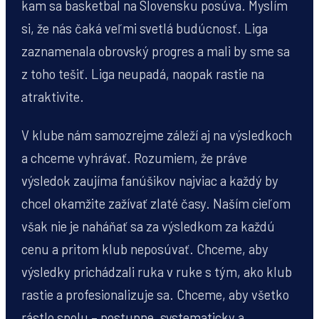
kam sa basketbal na Slovensku posúva. Myslím
si, že nás čaká veľmi svetlá budúcnosť. Liga
zaznamenala obrovský progres a mali by sme sa
z toho tešiť. Liga neupadá, naopak rastie na
atraktivite.
V klube nám samozrejme záleží aj na výsledkoch
a chceme vyhrávať. Rozumiem, že práve
výsledok zaujíma fanúšikov najviac a každý by
chcel okamžite zažívať zlaté časy. Naším cieľom
však nie je naháňať sa za výsledkom za každú
cenu a pritom klub neposúvať. Chceme, aby
výsledky prichádzali ruka v ruke s tým, ako klub
rastie a profesionalizuje sa. Chceme, aby všetko
rástlo spolu – postupne, systematicky a