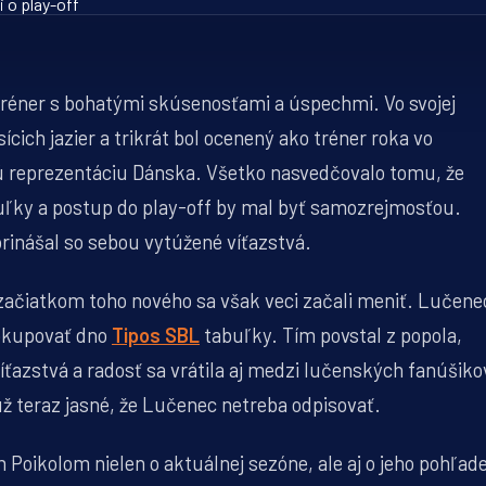
tréner s bohatými skúsenosťami a úspechmi. Vo svojej
sícich jazier a trikrát bol ocenený ako tréner roka vo
kú reprezentáciu Dánska. Všetko nasvedčovalo tomu, že
uľky a postup do play-off by mal byť samozrejmosťou.
prinášal so sebou vytúžené víťazstvá.
ačiatkom toho nového sa však veci začali meniť. Lučene
 okupovať dno
Tipos SBL
tabuľky. Tím povstal z popola,
 víťazstvá a radosť sa vrátila aj medzi lučenských fanúšiko
e už teraz jasné, že Lučenec netreba odpisovať.
Poikolom nielen o aktuálnej sezóne, ale aj o jeho pohľad