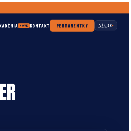
KADÉMIA
KONTAKT
PERMANENTKY
🇸🇰
SK
NOVÉ
▾
NER