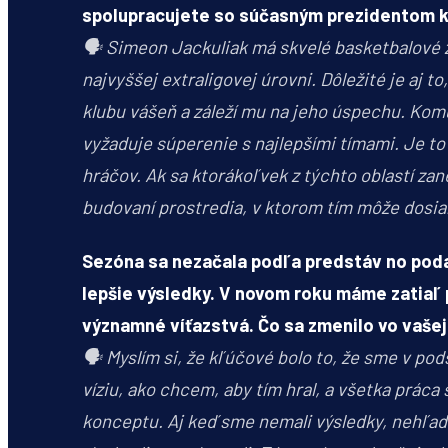
spolupracujete so súčasným prezidentom 
🗣️
Simeon Jackuliak má skvelé basketbalové 
najvyššej extraligovej úrovni. Dôležité je aj
klubu vášeň a záleží mu na jeho úspechu. Komu
vyžaduje súperenie s najlepšími tímami. Je to
hráčov. Ak sa ktorákoľvek z týchto oblastí zan
budovaní prostredia, v ktorom tím môže dosi
Sezóna sa nezačala podľa predstáv no podar
lepšie výsledky. V novom roku máme zatiaľ po
významné víťazstvá. Čo sa zmenilo vo vašej 
🗣️
Myslím si, že kľúčové bolo to, že sme v po
víziu, ako chcem, aby tím hral, a všetka prác
konceptu. Aj keď sme nemali výsledky, nehľada