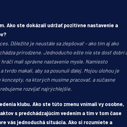
. Ako ste dokázali udržať pozitívne nastavenie a
ov?
es. Dôležité je neustále sa zlepšovať – ako tím aj ako
ichádza prirodzene. Jednoducho ešte nie ste dosť dobrí 
y hráči mali správne nastavenie mysle. Namiesto
 tvrdo makali, aby sa posunuli ďalej. Mojou úlohou je
jšie koncepty, na ktorých musíme pracovať, a súčasne
trebujeme rozvíjať najrýchlejšie.
denia klubu. Ako ste túto zmenu vnímali vy osobne,
ntaktov s predchádzajúcim vedením a tím v tom čase
re vás jednoduchá situácia. Ako si rozumiete a