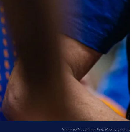
Tréner BKM Lučenec Pieti Poikola počas zá