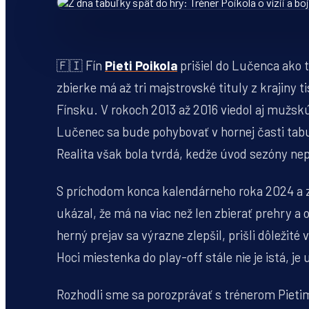
🇫🇮 Fín
Pieti Poikola
prišiel do Lučenca ako 
zbierke má až tri majstrovské tituly z krajiny ti
Fínsku. V rokoch 2013 až 2016 viedol aj mužs
Lučenec sa bude pohybovať v hornej časti tab
Realita však bola tvrdá, kedže úvod sezóny ne
S príchodom konca kalendárneho roka 2024 a z
ukázal, že má na viac než len zbierať prehry a
herný prejav sa výrazne zlepšil, prišli dôležité
Hoci miestenka do play-off stále nie je istá, j
Rozhodli sme sa porozprávať s trénerom Pietim 