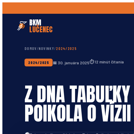
BKM
LUČENEC
DOMOV
/
NOVINKY
/
2024/2025
⏱
12 minút čítania
📅
30. januára 2025
2024/2025
Z DNA TABUĽKY
POIKOLA O VÍZII
Foto: BKM Lučenec