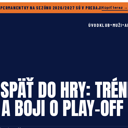
Kúpiť teraz →
PERMANENTKY NA SEZÓNU 2026/2027 SÚ V PREDAJI
ÚVOD
KLUB
MUŽI
A
▾
▾
 SPÄŤ DO HRY: TRÉ
 A BOJI O PLAY-OFF