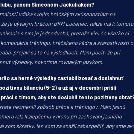
klubu, pánom Simeonom Jackuliakom?
znalosti vďaka svojim hráčským skúsenostiam na
 to, že je bývalým hráčom BKM Lučenec, takže má k tomuto
nikácia s ním je jednoduchá, pretože vie, čo všetko si
 kombinácia tréningu, hráčskeho kádra a starostlivosti o
edbá, prejaví sa to na výsledkoch. Mám pocit, že pri
ahnuť výsledky, hovoríme rovnakým jazykom.
ilo sa herné výsledky zastabilizovať a dosiahnuť
zitívnu bilanciu (5-2) a už aj v decembri prišli
práci s tímom, aby ste dosiahli tento pozitívny obrat
dstate nezmenili spôsob práce a tréningov. Mám jasnú
a smerovala k zlepšeniu výkonu pri zachovaní jasného
l som skratky, len som sa snažil zabezpečiť, aby sme ak