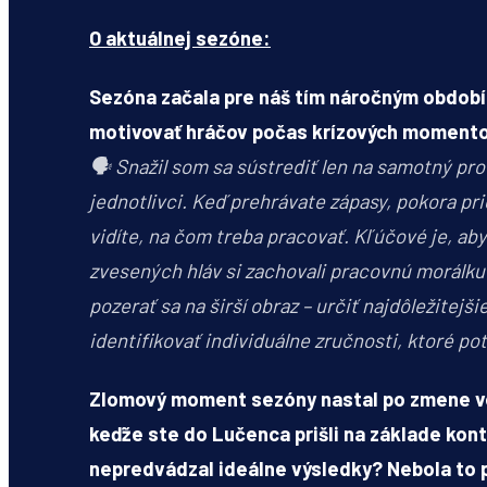
O aktuálnej sezóne:
Sezóna začala pre náš tím náročným obdobím
motivovať hráčov počas krízových moment
🗣️
Snažil som sa sústrediť len na samotný proc
jednotlivci. Keď prehrávate zápasy, pokora pr
vidíte, na čom treba pracovať. Kľúčové je, ab
zvesených hláv si zachovali pracovnú morálku a
pozerať sa na širší obraz – určiť najdôležite
identifikovať individuálne zručnosti, ktoré po
Zlomový moment sezóny nastal po zmene ve
keďže ste do Lučenca prišli na základe ko
nepredvádzal ideálne výsledky? Nebola to p