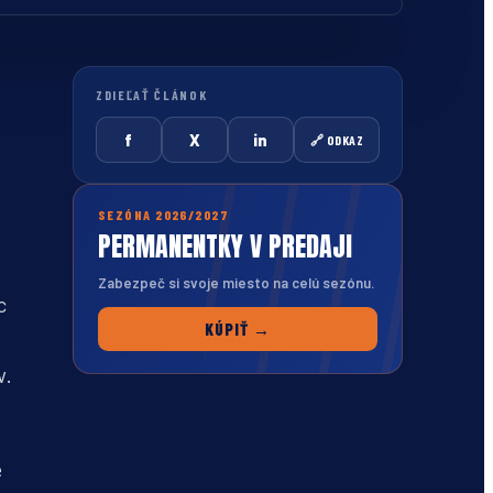
ZDIEĽAŤ ČLÁNOK
f
X
in
🔗 ODKAZ
SEZÓNA 2026/2027
PERMANENTKY V PREDAJI
Zabezpeč si svoje miesto na celú sezónu.
c
KÚPIŤ →
v.
e