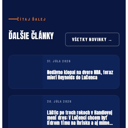
ČÍTAJ ĎALEJ
ĎALŠIE ČLÁNKY
VŠETKY NOVINKY →
31. JÚLA 2026
Nedávno klopal na dvere NBA, teraz
mieri Reynolds do Lučenca
30. JÚLA 2026
Láštic po troch rokoch v Handlovej
mení dres: V Lučenci chcem byť
lídrom tímu na ihrisku a aj mimo