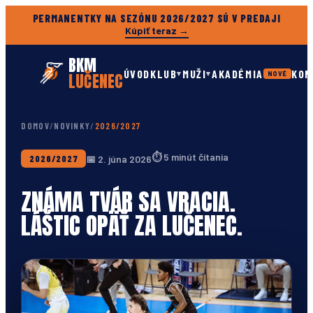
PERMANENTKY NA SEZÓNU 2026/2027 SÚ V PREDAJI
Kúpiť teraz →
BKM
ÚVOD
KLUB
MUŽI
AKADÉMIA
KON
▾
▾
LUČENEC
NOVÉ
DOMOV
/
NOVINKY
/
2026/2027
⏱
5 minút čítania
📅
2. júna 2026
2026/2027
ZNÁMA TVÁR SA VRACIA.
LÁŠTIC OPÄŤ ZA LUČENEC.