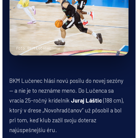
Foto: BKM Lučenec
BKM Lučenec hlási novú posilu do novej sezóny
— a nie je to neznáme meno. Do Lučenca sa
vracia 25-ročný krídelník
Juraj Láštic
(188 cm),
ktorý v drese „Novohradčanov“ už pôsobil a bol
pri tom, keď klub zažil svoju doteraz
najúspešnejšiu éru.