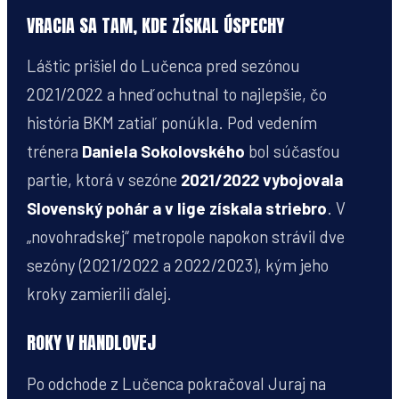
VRACIA SA TAM, KDE ZÍSKAL ÚSPECHY
Láštic prišiel do Lučenca pred sezónou
2021/2022 a hneď ochutnal to najlepšie, čo
história BKM zatiaľ ponúkla. Pod vedením
trénera
Daniela Sokolovského
bol súčasťou
partie, ktorá v sezóne
2021/2022 vybojovala
Slovenský pohár a v lige získala striebro
. V
„novohradskej“ metropole napokon strávil dve
sezóny (2021/2022 a 2022/2023), kým jeho
kroky zamierili ďalej.
ROKY V HANDLOVEJ
Po odchode z Lučenca pokračoval Juraj na