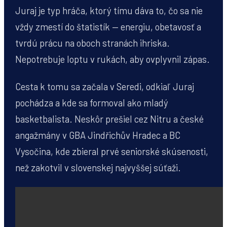
Juraj je typ hráča, ktorý tímu dáva to, čo sa nie
vždy zmestí do štatistík — energiu, obetavosť a
tvrdú prácu na oboch stranách ihriska.
Nepotrebuje loptu v rukách, aby ovplyvnil zápas.
Cesta k tomu sa začala v Seredi, odkiaľ Juraj
pochádza a kde sa formoval ako mladý
basketbalista. Neskôr prešiel cez Nitru a české
angažmány v GBA Jindřichův Hradec a BC
Vysočina, kde zbieral prvé seniorské skúsenosti,
než zakotvil v slovenskej najvyššej súťaži.