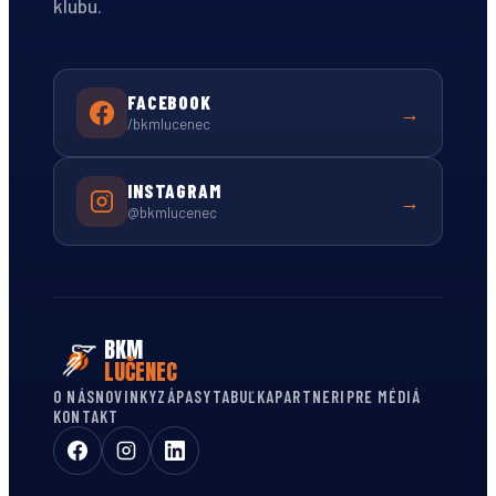
klubu.
FACEBOOK
→
/bkmlucenec
INSTAGRAM
→
@bkmlucenec
BKM
LUČENEC
O NÁS
NOVINKY
ZÁPASY
TABUĽKA
PARTNERI
PRE MÉDIÁ
KONTAKT