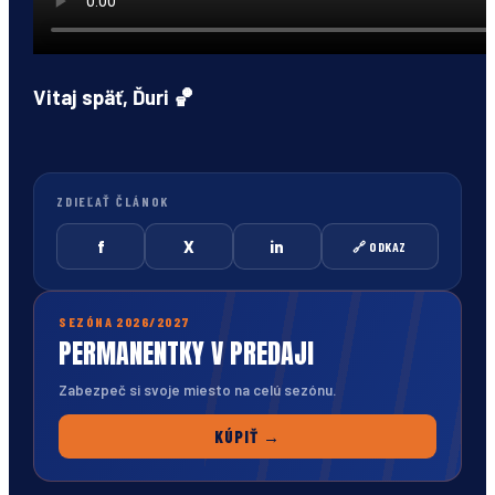
Vitaj späť, Ďuri
🏀
ZDIEĽAŤ ČLÁNOK
f
X
in
🔗 ODKAZ
SEZÓNA 2026/2027
PERMANENTKY V PREDAJI
Zabezpeč si svoje miesto na celú sezónu.
KÚPIŤ →