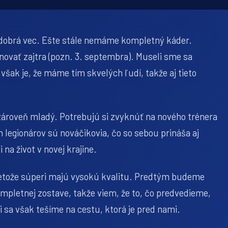
je dobrá vec. Ešte stále nemáme kompletný káder.
rénovať zajtra (pozn. 3. septembra). Museli sme sa
však je, že máme tím skvelých ľudí, takže aj tieto
 zároveň mladý. Potrebujú si zvyknúť na nového trénera
h legionárov sú nováčikovia, čo so sebou prináša aj
na život v novej krajine.
etože súperi majú vysokú kvalitu. Predtým budeme
ompletnej zostave, takže viem, že to, čo predvedieme,
 sa však tešíme na cestu, ktorá je pred nami.