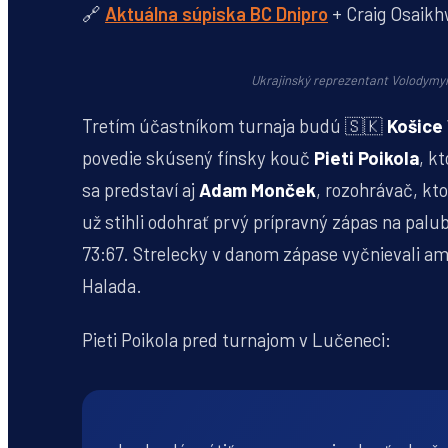
🔗
Aktuálna súpiska BC Dnipro
+ Craig Osai
Ukrajinský reprezentant Volodymyr
Tretím účastníkom turnaja budú 🇸🇰
Košice
povedie skúsený fínsky kouč
Pieti Poikola
, k
sa predstaví aj
Adam Monček
, rozohrávač, kt
už stihli odohrať prvý prípravný zápas na pal
73:67. Strelecky v danom zápase vyčnievali ame
Halada.
Pieti Poikola pred turnajom v Lučeneci: