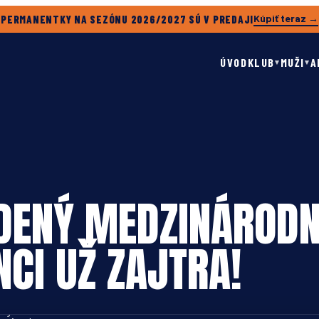
Kúpiť teraz →
PERMANENTKY NA SEZÓNU 2026/2027 SÚ V PREDAJI
ÚVOD
KLUB
MUŽI
A
▾
▾
ADENÝ MEDZINÁROD
CI UŽ ZAJTRA!
xtgen Slovakia. Foto: Ľudovít Jakub Hroboň