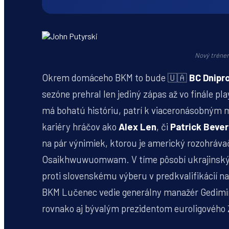
Nový tréne
Okrem domáceho BKM to bude 🇺🇦
BC Dnipr
sezóne prehral len jediný zápas až vo finále p
má bohatú históriu, patrí k viaceronásobným m
kariéry hráčov ako
Alex Len
, či
Patrick Bever
na pár výnimiek, ktorou je americký rozohráv
Osaikhwuwuomwam. V tíme pôsobí ukrajinský r
proti slovenskému výberu v predkvalifikácií 
BKM Lučenec vedie generálny manažér Gedimina
rovnako aj bývalým prezidentom euroligového 