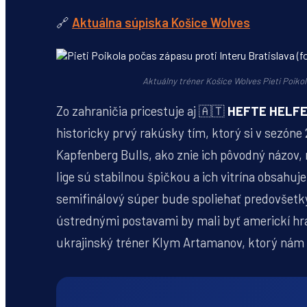
🔗
Aktuálna súpiska Košice Wolves
Aktuálny tréner Košice Wolves Pieti Poiko
Zo zahraničia pricestuje aj 🇦🇹
HEFTE HELFE
historicky prvý rakúsky tím, ktorý si v sezón
Kapfenberg Bulls, ako znie ich pôvodný názov
lige sú stabilnou špičkou a ich vitrína obsahu
semifinálový súper bude spoliehať predovšetký
ústrednými postavami by mali byť americkí hrač
ukrajinský tréner Klym Artamanov, ktorý nám p