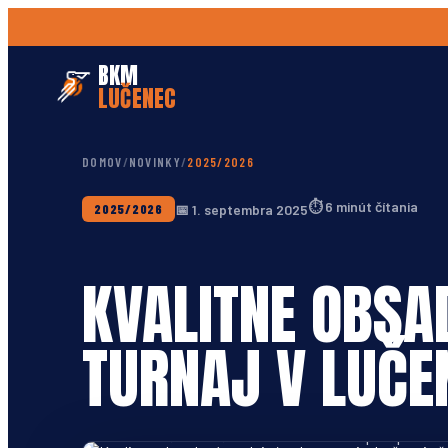
BKM
LUČENEC
DOMOV
/
NOVINKY
/
2025/2026
⏱
6 minút čítania
📅
1. septembra 2025
2025/2026
KVALITNE OBS
TURNAJ V LUČEN
Rozohrávač BKM Lučenec Eric Boone Jr. v zápase proti Ne