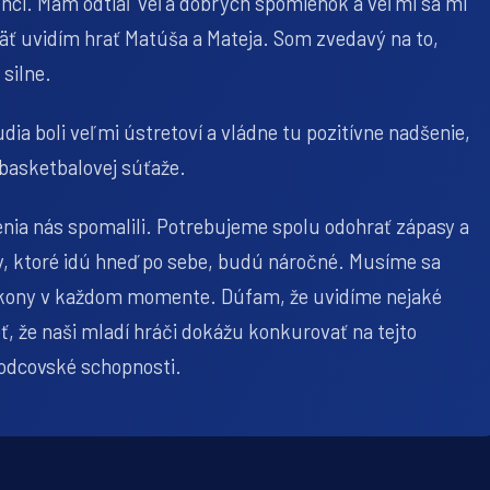
čenci. Mám odtiaľ veľa dobrých spomienok a veľmi sa mi
opäť uvidím hrať Matúša a Mateja. Som zvedavý na to,
silne.
udia boli veľmi ústretoví a vládne tu pozitívne nadšenie,
 basketbalovej súťaže.
nia nás spomalili. Potrebujeme spolu odohrať zápasy a
y, ktoré idú hneď po sebe, budú náročné. Musíme sa
výkony v každom momente. Dúfam, že uvidíme nejaké
, že naši mladí hráči dokážu konkurovať na tejto
vodcovské schopnosti.