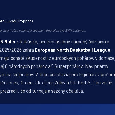
la, ktorý ešte v minulej sezóne trénoval práve BKM Lučenec.
N Bulls
z Rakúska, sedemnásobný národný šampión a
e 2025/2026 zahrá
European North Basketball League
.
, majú bohaté skúsenosti z európskych pohárov, v domáce
je aj 6 národných pohárov a 5 Superpohárov. Náš priamy
m na legionárov. V tíme pôsobí viacero legionárov pričom
i Jones, Green, Ukrajinec Zolov a Srb Krstič. Tím vedie
rezradil, čo od turnaja a sezóny očakáva.