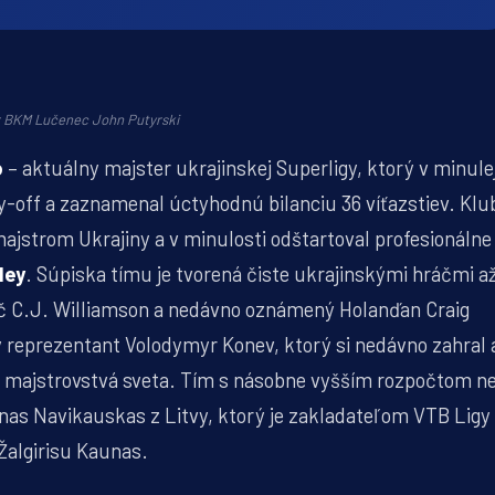
r BKM Lučenec John Putyrski
o
– aktuálny majster ukrajinskej Superligy, ktorý v minule
lay-off a zaznamenal úctyhodnú bilanciu 36 víťazstiev. Klu
ajstrom Ukrajiny a v minulosti odštartoval profesionálne
ley
. Súpiska tímu je tvorená čiste ukrajinskými hráčmi a
ač C.J. Williamson a nedávno oznámený Holanďan Craig
eprezentant Volodymyr Konev, ktorý si nedávno zahral 
na majstrovstvá sveta. Tím s násobne vyšším rozpočtom n
s Navikauskas z Litvy, ktorý je zakladateľom VTB Ligy
Žalgirisu Kaunas.