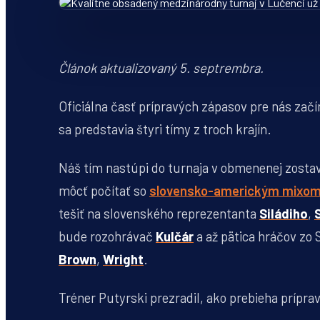
Článok aktualizovaný 5. septrembra.
Oficiálna časť prípravých zápasov pre nás začí
sa predstavia štyri tímy z troch krajín.
Náš tím nastúpi do turnaja v obmenenej zostav
môcť počítať so
slovensko-americkým mixom
tešiť na slovenského reprezentanta
Siládiho
,
bude rozohrávač
Kulčár
a až pätica hráčov zo
Brown
,
Wright
.
Tréner Putyrski prezradil, ako prebieha prípra