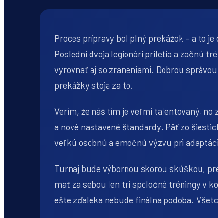
Proces prípravy bol plný prekážok – a to 
Poslední dvaja legionári priletia a začnú t
vyrovnať aj so zraneniami. Dobrou správou 
prekážky stoja za to.
Verím, že náš tím je veľmi talentovaný, no
a nové nastavené štandardy. Päť zo šiestic
veľkú osobnú a emočnú výzvu pri adaptácii 
Turnaj bude výbornou skorou skúškou, pr
mať za sebou len tri spoločné tréningy v k
ešte zďaleka nebude finálna podoba. Všetci