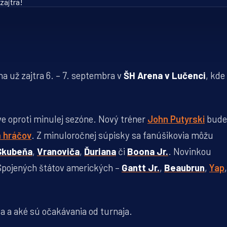
na už zajtra 6. – 7. septembra v
ŠH Arena v Lučenci
, kde
e oproti minulej sezóne. Nový tréner
John Putyrski
bude
 hráčov
. Z minuloročnej súpisky sa fanúšikovia môžu
Skubeňa
,
Vranoviča
,
Ďuriana
či
Boona Jr.
. Novinkou
 Spojených štátov amerických –
Gantt Jr.
,
Beaubrun
,
Yap
,
va a aké sú očakávania od turnaja.