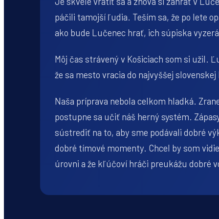
Je skvelé vrátiť sa a znova si zahrať v Lu
páčili tamojší ľudia. Teším sa, že po lete 
ako bude Lučenec hrať, ich súpiska vyzerá 
Môj čas strávený v Košiciach som si užil. Ľ
že sa mesto vracia do najvyššej slovenskej
Naša príprava nebola celkom hladká. Zrane
postupne sa učiť náš herný systém. Zápas
sústrediť na to, aby sme podávali dobré 
dobré tímové momenty. Chcel by som vidieť
úrovni a že kľúčoví hráči preukážu dobré 