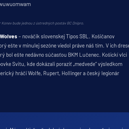
khwuwuomwam
 Konev bude jednou z ústredných postáv BC Dnipro.
 Wolves
– nováčik slovenskej Tipos SBL. Košičanov
torý ešte v minulej sezóne viedol práve náš tím. V ich dres
orý bol ešte nedávno súčasťou BKM Lučenec. Košickí vlci
ubovke Svitu, kde dokázali poraziť „medvede“ výsledkom
rický hráči Wolfe, Rupert, Hollinger a český legionár