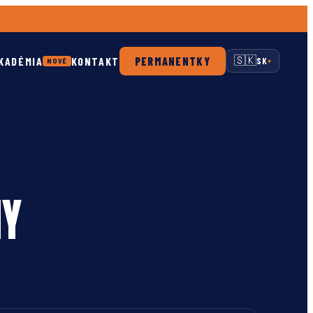
KADÉMIA
KONTAKT
PERMANENTKY
🇸🇰
SK
NOVÉ
▾
NY